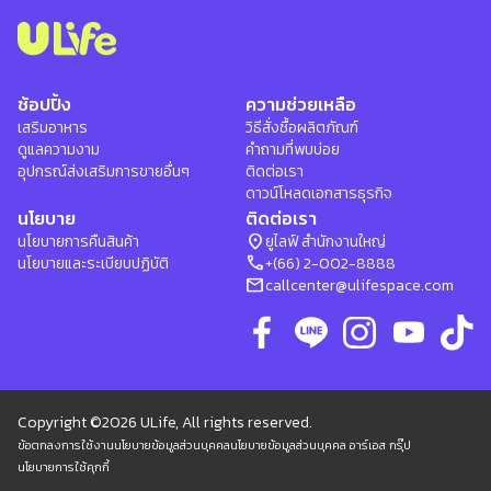
ช้อปปิ้ง
ความช่วยเหลือ
เสริมอาหาร
วิธีสั่งซื้อผลิตภัณฑ์
ดูแลความงาม
คำถามที่พบบ่อย
อุปกรณ์ส่งเสริมการขายอื่นๆ
ติดต่อเรา
ดาวน์โหลดเอกสารธุรกิจ
นโยบาย
ติดต่อเรา
location_on
นโยบายการคืนสินค้า
ยูไลฟ์ สำนักงานใหญ่
phone
นโยบายและระเบียบปฏิบัติ
+(66) 2-002-8888
mail
callcenter@ulifespace.com
Copyright ©2026 ULife, All rights reserved.
ข้อตกลงการใช้งาน
นโยบายข้อมูลส่วนบุคคล
นโยบายข้อมูลส่วนบุคคล อาร์เอส กรุ๊ป
นโยบายการใช้คุกกี้