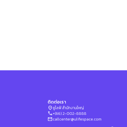
ติดต่อเรา
location_on
ยูไลฟ์ สำนักงานใหญ่
phone
+(66) 2-002-8888
mail
callcenter@ulifespace.com