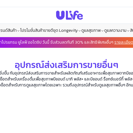
รนด์สินค้า
โปรโมชั่น
สินค้าขายดี
ชุด Longevity
ดูแลสุขภาพ
ดูแลความงาม
ส
้าโปรแกรม ยูไลฟ์ ออโตชิป วันนี้ รับส่วนลดทันที 30% และสิทธิพิเศษอื่นๆ
รายละเอียดเ
อุปกรณ์ส่งเสริมการขายอื่นๆ
งขึ้น กับอุปกรณ์ส่งเสริมการขายสำหรับผลิตภัณฑ์เสริมอาหารเพื่อสุขภาพจากบียอน
็อตสำหรับเครื่องดื่มเพื่อสุขภาพบียอนด์ มากิ พลัส+ และบียอนด์ ร็อกซ์เบอร์กี้ พ
ได้แก้วช็อตสำหรับการดูแลสุขภาพโดยเฉพาะ รวมถึงอุปกรณ์สำหรับดูแลสุขภาพอื่นๆ อีกมา