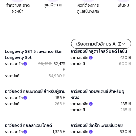
ดูแลผิวกาย
ทำความสะอาด
ผิวที่ต้องการ
เส้นผม
ผิวหน้า
ดูแลเป็นพิเศษ
เรียงตามตัวอักษร A-Z
Longevity SET 5 : aviance Skin
อาวียองซ์ กลูตา โกลว์ บอดี้ โลชั่น
Longevity Set
420 ฿
ราคาสมาชิก
36,430
32,475
600 ฿
ราคาสมาชิก
ราคาปกติ
฿
54,930 ฿
ราคาปกติ
อาวียองซ์ คอนฟิเดนซ์ สำหรับผู้ชาย
อาวียองซ์ คอนฟิเดนซ์ สำหรับผู้
185 ฿
หญิง
ราคาสมาชิก
265 ฿
185 ฿
ราคาปกติ
ราคาสมาชิก
265 ฿
ราคาปกติ
อาวียองซ์ คอลลาเจน โกลด์
อาวียองซ์ ซีเคร็ท เฟมมินีน วอช
1,325 ฿
330 ฿
ราคาสมาชิก
ราคาสมาชิก