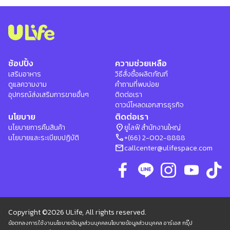
ช้อปปิ้ง
ความช่วยเหลือ
เสริมอาหาร
วิธีสั่งซื้อผลิตภัณฑ์
ดูแลความงาม
คำถามที่พบบ่อย
อุปกรณ์ส่งเสริมการขายอื่นๆ
ติดต่อเรา
ดาวน์โหลดเอกสารธุรกิจ
นโยบาย
ติดต่อเรา
location_on
นโยบายการคืนสินค้า
ยูไลฟ์ สำนักงานใหญ่
phone
นโยบายและระเบียบปฏิบัติ
+(66) 2-002-8888
mail
callcenter@ulifespace.com
Copyright ©2026 ULife, All rights reserved.
ข้อตกลงการใช้งาน
นโยบายข้อมูลส่วนบุคคล
นโยบายข้อมูลส่วนบุคคล อาร์เอส กรุ๊ป