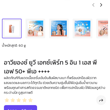
น้ำหนักสุทธิ: 60 g
อาวียองซ์ ยูวี เอกซ์เพิร์ท 5 อิน 1 เอส พี
เอฟ 50+ พีเอ ++++
ผลิตภัณฑ์กันแดดเนื้อเซรั่มเข้มข้นสัมผัสบางเบา ที่พร้อมปกป้องผิวจาก
แสงแดดและมลภาวะได้ทุกวัน ช่วยเติมความชุ่มชื้นให้ผิวนุ่มอิ่มน้ำยาวนาน
พร้อมคุณค่าสารสกัดธรรมชาติหลากชนิด เพื่อการปกป้องผิว ให้ผิวแลดูสว่าง
กระจ่างใส ดูสุขภาพดี