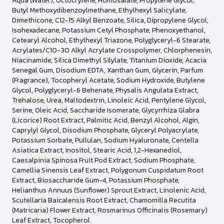
Aqua (Water), Octocrylene, Homosalate, Propylene Glycol,
Butyl Methoxydibenzoylmethane, Ethylhexyl Salicylate,
Dimethicone, C12-15 Alkyl Benzoate, Silica, Dipropylene Glycol,
Isohexadecane, Potassium Cetyl Phosphate, Phenoxyethanol,
Cetearyl Alcohol, Ethylhexyl Triazone, Polyglyceryl-6 Stearate,
Acrylates/C10-30 Alkyl Acrylate Crosspolymer, Chlorphenesin,
Niacinamide, Silica Dimethyl Silylate, Titanium Dioxide, Acacia
Senegal Gum, Disodium EDTA, Xanthan Gum, Glycerin, Parfum
(Fragrance), Tocopheryl Acetate, Sodium Hydroxide, Butylene
Glycol, Polyglyceryl-6 Behenate, Physalis Angulata Extract,
Trehalose, Urea, Maltodextrin, Linoleic Acid, Pentylene Glycol,
Serine, Oleic Acid, Saccharide Isomerate, Glycyrrhiza Glabra
(Licorice) Root Extract, Palmitic Acid, Benzyl Alcohol, Algin,
Caprylyl Glycol, Disodium Phosphate, Glyceryl Polyacrylate,
Potassium Sorbate, Pullulan, Sodium Hyaluronate, Centella
Asiatica Extract, Inositol, Stearic Acid, 1,2-Hexanediol,
Caesalpinia Spinosa Fruit Pod Extract, Sodium Phosphate,
Camellia Sinensis Leaf Extract, Polygonum Cuspidatum Root
Extract, Biosaccharide Gum-4, Potassium Phosphate,
Helianthus Annuus (Sunflower) Sprout Extract, Linolenic Acid,
Scutellaria Baicalensis Root Extract, Chamomilla Recutita
(Matricaria) Flower Extract, Rosmarinus Officinalis (Rosemary)
Leaf Extract, Tocopherol.