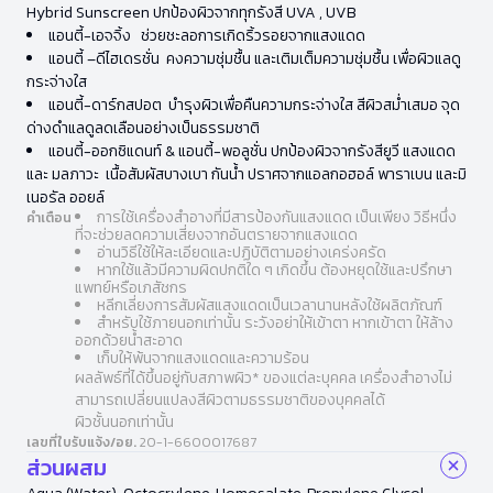
Hybrid Sunscreen ปกป้องผิวจากทุกรังสี UVA , UVB
แอนตี้-เอจจิ้ง ช่วยชะลอการเกิดริ้วรอยจากแสงแดด
แอนตี้ –ดีไฮเดรชั่น คงความชุ่มชื้น และเติมเต็มความชุ่มชื้น เพื่อผิวแลดู
กระจ่างใส
แอนตี้-ดาร์กสปอต บำรุงผิวเพื่อคืนความกระจ่างใส สีผิวสม่ำเสมอ จุด
ด่างดำแลดูลดเลือนอย่างเป็นธรรมชาติ
แอนตี้-ออกซิแดนท์ & แอนตี้-พอลูชั่น ปกป้องผิวจากรังสียูวี แสงแดด
และ มลภาวะ เนื้อสัมผัสบางเบา กันน้ำ ปราศจากแอลกอฮอล์ พาราเบน และมิ
เนอรัล ออยล์
การใช้เครื่องสำอางที่มีสารป้องกันแสงแดด เป็นเพียง วิธีหนึ่ง
คำเตือน
ที่จะช่วยลดความเสี่ยงจากอันตรายจากแสงแดด
อ่านวิธีใช้ให้ละเอียดและปฏิบัติตามอย่างเคร่งครัด
หากใช้แล้วมีความผิดปกติใด ๆ เกิดขึ้น ต้องหยุดใช้และปรึกษา
แพทย์หรือเภสัชกร
หลีกเลี่ยงการสัมผัสแสงแดดเป็นเวลานานหลังใช้ผลิตภัณฑ์
สำหรับใช้ภายนอกเท่านั้น ระวังอย่าให้เข้าตา หากเข้าตา ให้ล้าง
ออกด้วยน้ำสะอาด
เก็บให้พ้นจากแสงแดดและความร้อน
ผลลัพธ์ที่ได้ขึ้นอยู่กับสภาพผิว* ของแต่ละบุคคล เครื่องสำอางไม่
สามารถเปลี่ยนแปลงสีผิวตามธรรมชาติของบุคคลได้
ผิวชั้นนอกเท่านั้น
เลขที่ใบรับแจ้ง/อย.
20-1-6600017687
ส่วนผสม