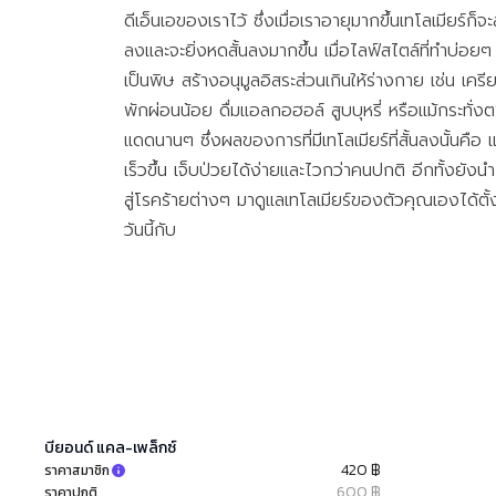
ดีเอ็นเอของเราไว้ ซึ่งเมื่อเราอายุมากขึ้นเทโลเมียร์ก็จะส
ลงและจะยิ่งหดสั้นลงมากขึ้น เมื่อไลฟ์สไตล์ที่ทำบ่อย
เป็นพิษ สร้างอนุมูลอิสระส่วนเกินให้ร่างกาย เช่น เครี
พักผ่อนน้อย ดื่มแอลกอฮอล์ สูบบุหรี่ หรือแม้กระทั่ง
แดดนานๆ ซึ่งผลของการที่มีเทโลเมียร์ที่สั้นลงนั้นคือ แ
เร็วขึ้น เจ็บป่วยได้ง่ายและไวกว่าคนปกติ อีกทั้งยังน
สู่โรคร้ายต่างๆ มาดูแลเทโลเมียร์ของตัวคุณเองได้ตั้
วันนี้กับ
บียอนด์ แคล-เพล็กซ์
420 ฿
ราคาสมาชิก
600 ฿
ราคาปกติ