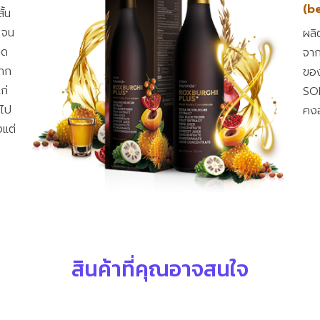
(b
ั้น
ๆ จน
ผลิ
ยด
จาก
ตาก
ของ
ก่
SOR
ำไป
คงอ
งแต่
สินค้าที่คุณอาจสนใจ