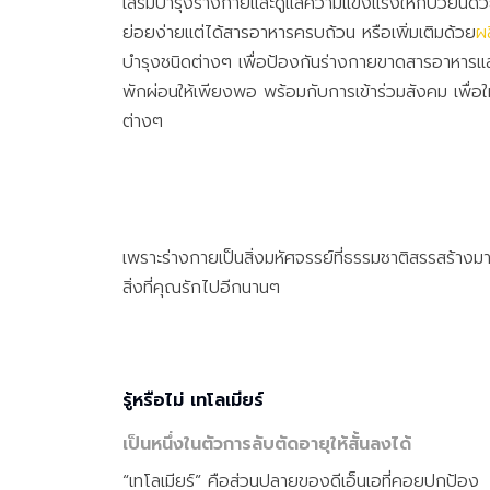
เสริมบำรุงร่างกายและดูแลความแข็งแรงให้กับวัยนี้ด้
ย่อยง่ายแต่ได้สารอาหารครบถ้วน หรือเพิ่มเติมด้วย
ผ
บำรุงชนิดต่างๆ เพื่อป้องกันร่างกายขาดสารอาหาร
พักผ่อนให้เพียงพอ พร้อมกับการเข้าร่วมสังคม เพื่อใ
ต่างๆ
เพราะร่างกายเป็นสิ่งมหัศจรรย์ที่ธรรมชาติสรรสร้างมาให
สิ่งที่คุณรักไปอีกนานๆ
รู้หรือไม่ เทโลเมียร์
เป็นหนึ่งในตัวการลับตัดอายุให้สั้นลงได้
“เทโลเมียร์” คือส่วนปลายของดีเอ็นเอที่คอยปกป้อง