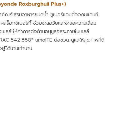
eyonde Roxburghuii Plus+)
ตภัณฑ์เสริมอาหารชนิดน้ำ ซูเปอร์แอนตี้ออกซิแดนท์
ผลร็อกซ์เบอร์กี้ ช่วยชะลอวัยและชะลอความเสื่อม
เซลล์ ให้ค่าการต่อต้านอนุมูลอิสระภายในเซลล์
AC 542,880* umolTE ต่อขวด ดูแลให้สุขภาพที่ดี
ยู่ได้นานเท่านาน