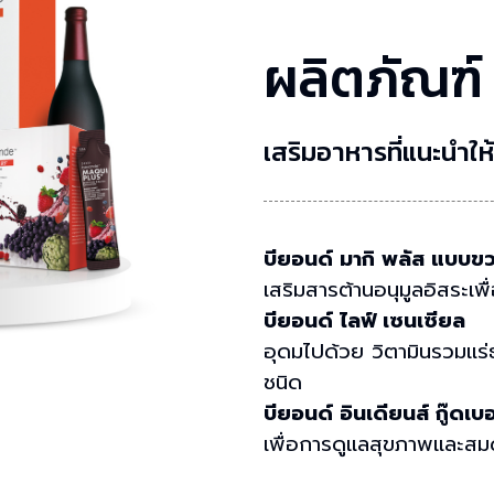
ผลิตภัณฑ์
เสริมอาหารที่แนะนำให้
บียอนด์ มากิ พลัส แบบ
เสริมสารต้านอนุมูลอิสระเพ
บียอนด์ ไลฟ์ เซนเซียล
อุดมไปด้วย วิตามินรวมแร
ชนิด
บียอนด์ อินเดียนส์ กู๊ดเบอร
เพื่อการดูแลสุขภาพและสม