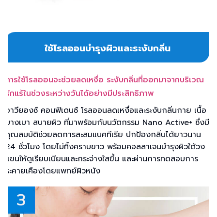
ใช้โรลออนบำรุงผิวและระงับกลิ่น
การใช้โรลออนจะช่วยลดเหงื่อ ระงับกลิ่นที่ออกมาจากบริเวณ
รักแร้ในช่วงระหว่างวันได้อย่างมีประสิทธิภาพ
อาวียองซ์ คอนฟิเดนซ์ โรลออนลดเหงื่อและระงับกลิ่นกาย เนื้อ
บางเบา สบายผิว ที่มาพร้อมกับนวัตกรรม Nano Active+ ซึ่งมี
คุณสมบัติช่วยลดการสะสมแบคทีเรีย ปกป้องกลิ่นได้ยาวนาน
24 ชั่วโมง โดยไม่ทิ้งคราบขาว พร้อมคอลลาเจนบำรุงผิวใต้วง
แขนให้ดูเรียบเนียนและกระจ่างใสขึ้น และผ่านการทดสอบการ
ระคายเคืองโดยแพทย์ผิวหนัง