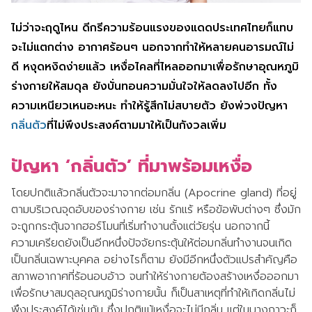
ไม่ว่าจะฤดูไหน ดีกรีความร้อนแรงของแดดประเทศไทยก็แทบ
จะไม่แตกต่าง อากาศร้อนๆ นอกจากทำให้หลายคนอารมณ์ไม่
ดี หงุดหงิดง่ายแล้ว เหงื่อไคลที่ไหลออกมาเพื่อรักษาอุณหภูมิ
ร่างกายให้สมดุล ยังบั่นทอนความมั่นใจให้ลดลงไปอีก ทั้ง
ความเหนียวเหนอะหนะ ทำให้รู้สึกไม่สบายตัว ยังพ่วงปัญหา
กลิ่นตัว
ที่ไม่พึงประสงค์ตามมาให้เป็นกังวลเพิ่ม
ปัญหา ‘กลิ่นตัว’ ที่มาพร้อมเหงื่อ
โดยปกติแล้วกลิ่นตัวจะมาจากต่อมกลิ่น (Apocrine gland) ที่อยู่
ตามบริเวณจุดอับของร่างกาย เช่น รักแร้ หรือข้อพับต่างๆ ซึ่งมัก
จะถูกกระตุ้นจากฮอร์โมนที่เริ่มทำงานตั้งแต่วัยรุ่น นอกจากนี้
ความเครียดยังเป็นอีกหนึ่งปัจจัยกระตุ้นให้ต่อมกลิ่นทำงานจนเกิด
เป็นกลิ่นเฉพาะบุคคล อย่างไรก็ตาม ยังมีอีกหนึ่งตัวแปรสำคัญคือ
สภาพอากาศที่ร้อนอบอ้าว จนทำให้ร่างกายต้องสร้างเหงื่อออกมา
เพื่อรักษาสมดุลอุณหภูมิร่างกายนั้น ก็เป็นสาเหตุที่ทำให้เกิดกลิ่นไม่
พึงประสงค์ได้เช่นกัน ซึ่งปกติแม้เหงื่อจะไม่มีกลิ่น แต่ในบางภาวะก็