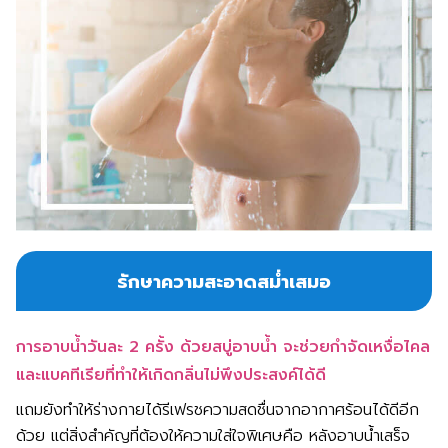
รักษาความสะอาดสม่ำเสมอ
การอาบน้ำวันละ 2 ครั้ง ด้วยสบู่อาบน้ำ จะช่วยกำจัดเหงื่อไคล
และแบคทีเรียที่ทำให้เกิดกลิ่นไม่พึงประสงค์ได้ดี
แถมยังทำให้ร่างกายได้รีเฟรชความสดชื่นจากอากาศร้อนได้ดีอีก
ด้วย แต่สิ่งสำคัญที่ต้องให้ความใส่ใจพิเศษคือ หลังอาบน้ำเสร็จ