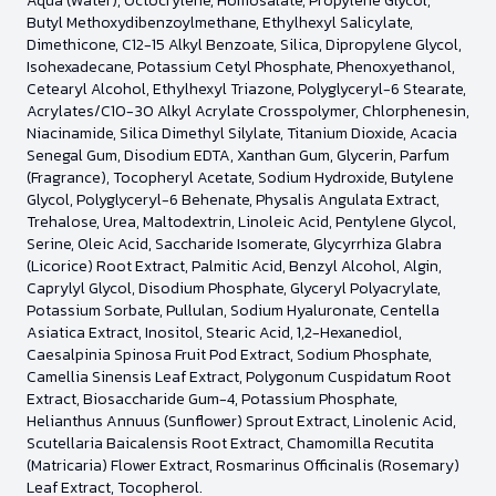
Aqua (Water), Octocrylene, Homosalate, Propylene Glycol,
Butyl Methoxydibenzoylmethane, Ethylhexyl Salicylate,
Dimethicone, C12-15 Alkyl Benzoate, Silica, Dipropylene Glycol,
Isohexadecane, Potassium Cetyl Phosphate, Phenoxyethanol,
Cetearyl Alcohol, Ethylhexyl Triazone, Polyglyceryl-6 Stearate,
Acrylates/C10-30 Alkyl Acrylate Crosspolymer, Chlorphenesin,
Niacinamide, Silica Dimethyl Silylate, Titanium Dioxide, Acacia
Senegal Gum, Disodium EDTA, Xanthan Gum, Glycerin, Parfum
(Fragrance), Tocopheryl Acetate, Sodium Hydroxide, Butylene
Glycol, Polyglyceryl-6 Behenate, Physalis Angulata Extract,
Trehalose, Urea, Maltodextrin, Linoleic Acid, Pentylene Glycol,
Serine, Oleic Acid, Saccharide Isomerate, Glycyrrhiza Glabra
(Licorice) Root Extract, Palmitic Acid, Benzyl Alcohol, Algin,
Caprylyl Glycol, Disodium Phosphate, Glyceryl Polyacrylate,
Potassium Sorbate, Pullulan, Sodium Hyaluronate, Centella
Asiatica Extract, Inositol, Stearic Acid, 1,2-Hexanediol,
Caesalpinia Spinosa Fruit Pod Extract, Sodium Phosphate,
Camellia Sinensis Leaf Extract, Polygonum Cuspidatum Root
Extract, Biosaccharide Gum-4, Potassium Phosphate,
Helianthus Annuus (Sunflower) Sprout Extract, Linolenic Acid,
Scutellaria Baicalensis Root Extract, Chamomilla Recutita
(Matricaria) Flower Extract, Rosmarinus Officinalis (Rosemary)
Leaf Extract, Tocopherol.