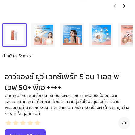
น้ำหนักสุทธิ: 60 g
อาวียองซ์ ยูวี เอกซ์เพิร์ท 5 อิน 1 เอส พี
เอฟ 50+ พีเอ ++++
ผลิตภัณฑ์กันแดดเนื้อเซรั่มเข้มข้นสัมผัสบางเบา ที่พร้อมปกป้องผิวจาก
แสงแดดและมลภาวะได้ทุกวัน ช่วยเติมความชุ่มชื้นให้ผิวนุ่มอิ่มน้ำยาวนาน
พร้อมคุณค่าสารสกัดธรรมชาติหลากชนิด เพื่อการปกป้องผิว ให้ผิวแลดูสว่าง
กระจ่างใส ดูสุขภาพดี