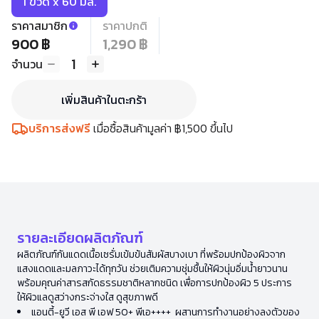
1 ขวด x 60 มล.
ราคาสมาชิก
ราคาปกติ
900 ฿
1,290 ฿
1
จำนวน
เพิ่มสินค้าในตะกร้า
บริการส่งฟรี
เมื่อซื้อสินค้ามูลค่า ฿1,500 ขึ้นไป
รายละเอียดผลิตภัณฑ์
ผลิตภัณฑ์กันแดดเนื้อเซรั่มเข้มข้นสัมผัสบางเบา ที่พร้อมปกป้องผิวจาก
แสงแดดและมลภาวะได้ทุกวัน ช่วยเติมความชุ่มชื้นให้ผิวนุ่มอิ่มน้ำยาวนาน
พร้อมคุณค่าสารสกัดธรรมชาติหลากชนิด เพื่อการปกป้องผิว 5 ประการ
ให้ผิวแลดูสว่างกระจ่างใส ดูสุขภาพดี
แอนตี้-ยูวี เอส พี เอฟ 50+ พีเอ++++ ผสานการทำงานอย่างลงตัวของ