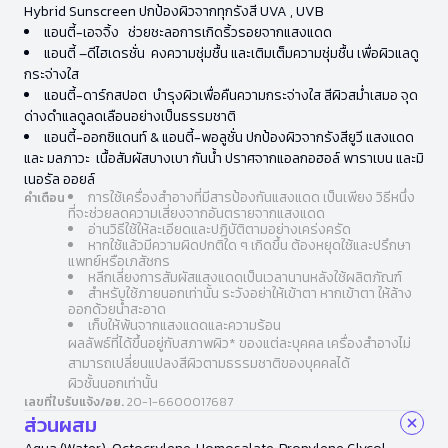
Hybrid Sunscreen ปกป้องผิวจากทุกรังสี UVA , UVB
แอนตี้-เอจจิ้ง ช่วยชะลอการเกิดริ้วรอยจากแสงแดด
แอนตี้ –ดีไฮเดรชั่น คงความชุ่มชื้น และเติมเต็มความชุ่มชื้น เพื่อผิวแลดู
กระจ่างใส
แอนตี้-ดาร์กสปอต บำรุงผิวเพื่อคืนความกระจ่างใส สีผิวสม่ำเสมอ จุด
ด่างดำแลดูลดเลือนอย่างเป็นธรรมชาติ
แอนตี้-ออกซิแดนท์ & แอนตี้-พอลูชั่น ปกป้องผิวจากรังสียูวี แสงแดด
และ มลภาวะ เนื้อสัมผัสบางเบา กันน้ำ ปราศจากแอลกอฮอล์ พาราเบน และมิ
เนอรัล ออยล์
การใช้เครื่องสำอางที่มีสารป้องกันแสงแดด เป็นเพียง วิธีหนึ่ง
คำเตือน
ที่จะช่วยลดความเสี่ยงจากอันตรายจากแสงแดด
อ่านวิธีใช้ให้ละเอียดและปฏิบัติตามอย่างเคร่งครัด
หากใช้แล้วมีความผิดปกติใด ๆ เกิดขึ้น ต้องหยุดใช้และปรึกษา
แพทย์หรือเภสัชกร
หลีกเลี่ยงการสัมผัสแสงแดดเป็นเวลานานหลังใช้ผลิตภัณฑ์
สำหรับใช้ภายนอกเท่านั้น ระวังอย่าให้เข้าตา หากเข้าตา ให้ล้าง
ออกด้วยน้ำสะอาด
เก็บให้พ้นจากแสงแดดและความร้อน
ผลลัพธ์ที่ได้ขึ้นอยู่กับสภาพผิว* ของแต่ละบุคคล เครื่องสำอางไม่
สามารถเปลี่ยนแปลงสีผิวตามธรรมชาติของบุคคลได้
ผิวชั้นนอกเท่านั้น
เลขที่ใบรับแจ้ง/อย.
20-1-6600017687
ส่วนผสม