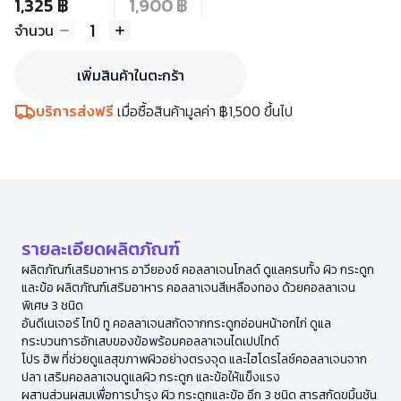
1,325 ฿
1,900 ฿
1
จำนวน
เพิ่มสินค้าในตะกร้า
บริการส่งฟรี
เมื่อซื้อสินค้ามูลค่า ฿1,500 ขึ้นไป
รายละเอียดผลิตภัณฑ์
ผลิตภัณฑ์เสริมอาหาร อาวียองซ์ คอลลาเจนโกลด์ ดูแลครบทั้ง ผิว กระดูก
และข้อ ผลิตภัณฑ์เสริมอาหาร คอลลาเจนสีเหลืองทอง ด้วยคอลลาเจน
พิเศษ 3 ชนิด
อันดีเนเจอร์ ไทป์ ทู คอลลาเจนสกัดจากกระดูกอ่อนหน้าอกไก่ ดูแล
กระบวนการอักเสบของข้อพร้อมคอลลาเจนไดเปปไทด์
โปร ฮิพ ที่ช่วยดูแลสุขภาพผิวอย่างตรงจุด และไฮโดรไลซ์คอลลาเจนจาก
ปลา เสริมคอลลาเจนดูแลผิว กระดูก และข้อให้แข็งแรง
ผสานส่วนผสมเพื่อการบำรุง ผิว กระดูกและข้อ อีก 3 ชนิด สารสกัดขมิ้นชัน