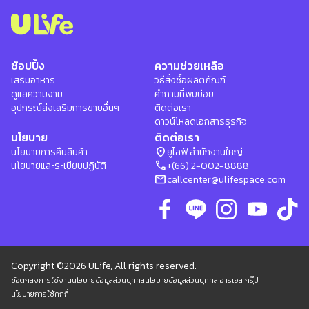
ช้อปปิ้ง
ความช่วยเหลือ
เสริมอาหาร
วิธีสั่งซื้อผลิตภัณฑ์
ดูแลความงาม
คำถามที่พบบ่อย
อุปกรณ์ส่งเสริมการขายอื่นๆ
ติดต่อเรา
ดาวน์โหลดเอกสารธุรกิจ
นโยบาย
ติดต่อเรา
location_on
นโยบายการคืนสินค้า
ยูไลฟ์ สำนักงานใหญ่
phone
นโยบายและระเบียบปฏิบัติ
+(66) 2-002-8888
mail
callcenter@ulifespace.com
Copyright ©2026 ULife, All rights reserved.
ข้อตกลงการใช้งาน
นโยบายข้อมูลส่วนบุคคล
นโยบายข้อมูลส่วนบุคคล อาร์เอส กรุ๊ป
นโยบายการใช้คุกกี้