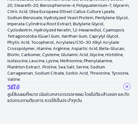
20, Steareth-20, Benzophenone-4, Polyquaternium-7, Glycerin,
Citric Acid, Olea Europaea (Olive) Callus Culture Lysate,
Sodium Benzoate, Hydrolyzed Yeast Protein, Pentylene Glycol,
Imperata Cylindrica Root Extract, Butylene Glycol,
Cyclodextrin, Hydrolyzed Keratin, 1,2-Hexanediol, Cyamopsis
Tetragonoloba (Guar) Gum, Xanthan Gum, Caprylyl Glycol,
Phytic Acid, Tocopherol, Acrylates/C10-30 Alkyl Acrylate
Crosspolymer, Alanine, Arginine, Aspartic Acid, Beta-Glucan,
Biotin, Carbomer, Cysteine, Glutamic Acid, Glycine, Histidine,
Isoleucine, Leucine, Lysine, Methionine, Phenylalanine,
Plankton Extract , Proline, Sea Salt, Serine, Sodium
Carrageenan, Sodium Citrate, Sorbic Acid, Threonine, Tyrosine,
Valine.
วิธีใช้
ลูบไล้บนผมที่หมาด เน้นช่วงกลางจรดปลายผม โดยไม่ต้องล้างออก และจัด
แต่งทรงตามต้องการ ควรใช้เป็นประจำทุกวัน