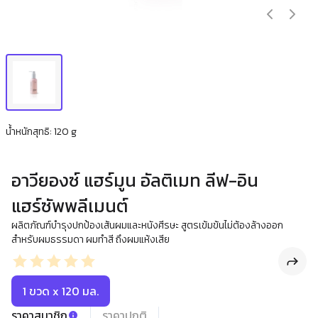
น้ำหนักสุทธิ: 120 g
อาวียองซ์ แฮร์มูน อัลติเมท ลีฟ-อิน
แฮร์ซัพพลีเมนต์
ผลิตภัณฑ์บำรุงปกป้องเส้นผมและหนังศีรษะ สูตรเข้มข้นไม่ต้องล้างออก
สำหรับผมธรรมดา ผมทำสี ถึงผมแห้งเสีย
1 ขวด x 120 มล.
ราคาสมาชิก
ราคาปกติ