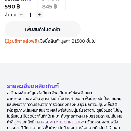
590 ฿
845 ฿
1
จำนวน
เพิ่มสินค้าในตะกร้า
บริการส่งฟรี
เมื่อซื้อสินค้ามูลค่า ฿1,500 ขึ้นไป
รายละเอียดผลิตภัณฑ์
อาวียองซ์ แฮร์มูน อัลติเมท ลีฟ-อิน แฮร์ซัพพลีเมนต์
อาหารผมแบบ ลีฟอิน สูตรเข้มข้น ไม่ต้องล้างออก ฟื้นบำรุงปกป้องเส้นผม
และสีผมจากความร้อนจากการจัดแต่งทรงผม ยูวี มลภาวะ ฝุ่นพีเอ็ม2.5
เพื่อสุขภาพเส้นผมที่ยืนยาว ผลลัพธ์เส้นผมนุ่มลื่น เงางาม ดูแข็งแรง ไม่ชี้ฟู
ไม่ลีบแบน มีชีวิตชีวาทันทีที่ใช้ เหมาะกับทุกสภาพผม ผมธรรมดา ผมเสีย ผม
ทำสี สูตรเอกสิทธิ์
HAIRGEVITY TECHNOLOGY
นวัตกรรมผสานพลัง
ธรรมชาติ วิทยาศาสตร์ ฟื้นบำรุงปกป้องผมและสีผมจากปัจจัยทำร้ายผม