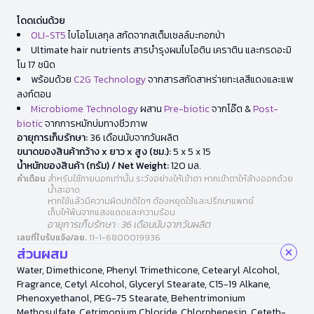
โดดเด่นด้วย
OLI-ST5
ไบโอโมเลกุล สกัดจากสเต็มเซลล์มะกอกป่า
Ultimate hair nutrients สารบำรุงผมไบโอติน เคราติน และกรดอะมิ
โน 17 ชนิด
พร้อมด้วย
C2G Technology
จากสารสกัดสาหร่ายทะเลสีแดงและแพ
ลงก์ตอน
Microbiome Technology
ผสาน
Pre-biotic
จากโอ๊ต &
Post-
biotic
จากการหมักบ่มทางชีวภาพ
อายุการเก็บรักษา:
36 เดือนนับจากวันผลิต
ขนาดของสินค้ากว้าง x ยาว x สูง (ซม.):
5 x 5 x 15
น้ำหนักของสินค้า (กรัม) / Net Weight:
120 มล.
คำเตือน
สำหรับใช้ภายนอกเท่านั้น ระวังอย่างให้เข้าตา หากเข้าตาให้ล้างออกด้วย
น้ำสะอาด
หากใช้แล้วมีความผิดปกติใดๆ ต้องหยุดใช้และปรึกษาแพทย์
เก็บให้พ้นจากแสงแดดและความร้อน
อายุการเก็บรักษา : 36 เดือนนับจากวันผลิต
เลขที่ใบรับแจ้ง/อย.
11-1-6800019936
ส่วนผสม
Water, Dimethicone, Phenyl Trimethicone, Cetearyl Alcohol,
Fragrance, Cetyl Alcohol, Glyceryl Stearate, C15-19 Alkane,
Phenoxyethanol, PEG-75 Stearate, Behentrimonium
Methosulfate, Cetrimonium Chloride, Chlorphenesin, Ceteth-