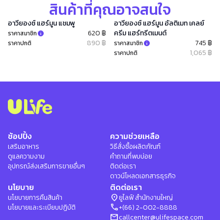
สินค้าที่คุณอาจสนใจ
อาวียองซ์ แฮร์มูน แชมพู
อาวียองซ์ แฮร์มูน อัลติเมท เคลย์
620 ฿
ครีม แฮร์ทรีตเมนต์
ราคาสมาชิก
890 ฿
745 ฿
ราคาปกติ
ราคาสมาชิก
1,065 ฿
ราคาปกติ
ช้อปปิ้ง
ความช่วยเหลือ
เสริมอาหาร
วิธีสั่งซื้อผลิตภัณฑ์
ดูแลความงาม
คำถามที่พบบ่อย
อุปกรณ์ส่งเสริมการขายอื่นๆ
ติดต่อเรา
ดาวน์โหลดเอกสารธุรกิจ
นโยบาย
ติดต่อเรา
location_on
นโยบายการคืนสินค้า
ยูไลฟ์ สำนักงานใหญ่
phone
นโยบายและระเบียบปฏิบัติ
+(66) 2-002-8888
mail
callcenter@ulifespace.com