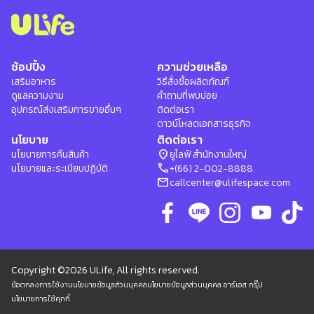
ช้อปปิ้ง
ความช่วยเหลือ
เสริมอาหาร
วิธีสั่งซื้อผลิตภัณฑ์
ดูแลความงาม
คำถามที่พบบ่อย
อุปกรณ์ส่งเสริมการขายอื่นๆ
ติดต่อเรา
ดาวน์โหลดเอกสารธุรกิจ
นโยบาย
ติดต่อเรา
location_on
นโยบายการคืนสินค้า
ยูไลฟ์ สำนักงานใหญ่
phone
นโยบายและระเบียบปฏิบัติ
+(66) 2-002-8888
mail
callcenter@ulifespace.com
Copyright ©2026 ULife, All rights reserved.
ข้อตกลงการใช้งาน
นโยบายข้อมูลส่วนบุคคล
นโยบายข้อมูลส่วนบุคคล อาร์เอส กรุ๊ป
นโยบายการใช้คุกกี้