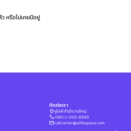
 หรือไม่เคยมีอยู่
ติดต่อเรา
location_on
ยูไลฟ์ สำนักงานใหญ่
phone
+(66) 2-002-8888
mail
callcenter@ulifespace.com