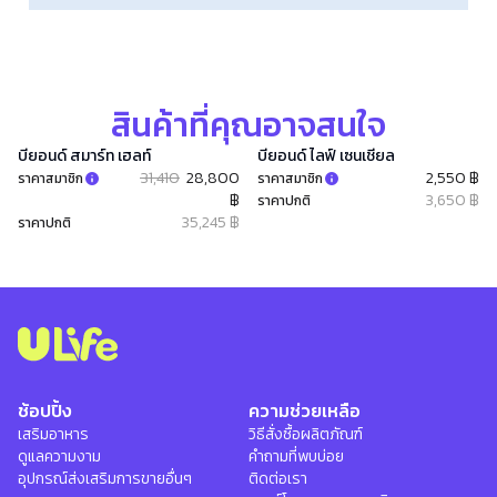
สินค้าที่คุณอาจสนใจ
บียอนด์ สมาร์ท เฮลท์​
บียอนด์ ไลฟ์ เซนเชียล
31,410
28,800
2,550 ฿
ราคาสมาชิก
ราคาสมาชิก
฿
3,650 ฿
ราคาปกติ
35,245 ฿
ราคาปกติ
ช้อปปิ้ง
ความช่วยเหลือ
เสริมอาหาร
วิธีสั่งซื้อผลิตภัณฑ์
ดูแลความงาม
คำถามที่พบบ่อย
อุปกรณ์ส่งเสริมการขายอื่นๆ
ติดต่อเรา