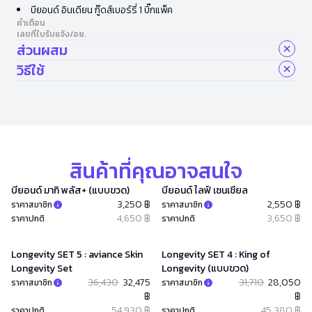
บียอนด์ อินเดียน กู๊ดส์เบอร์รี่ 1 บิ๊กแพ็ค
คำเตือน
เลขที่ใบรับแจ้ง/อย.
ส่วนผสม
วิธีใช้
สินค้าที่คุณอาจสนใจ
บียอนด์ มากิ พลัส+ (แบบขวด)
บียอนด์ ไลฟ์ เซนเชียล
3,250 ฿
2,550 ฿
ราคาสมาชิก
ราคาสมาชิก
4,650 ฿
3,650 ฿
ราคาปกติ
ราคาปกติ
Longevity SET 5 : aviance Skin
Longevity SET 4 : King of
Longevity Set
Longevity (แบบขวด)
36,430
32,475
31,710
28,050
ราคาสมาชิก
ราคาสมาชิก
฿
฿
54,930 ฿
45,380 ฿
ราคาปกติ
ราคาปกติ