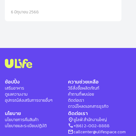
ใหม่จาก ULife ที่จะช่วยให้คุณดูแลตัวเองและคนรอบข้างได้อย่าง
มั่นใจ ด้วยความรู้ที่ถูกต้อง เครื่องมือที่แม่นยำ และผลิตภัณฑ์
6 มิถุนายน 2568
สุขภาพระดับโลกจาก Beyonde และ Aviance
ช้อปปิ้ง
ความช่วยเหลือ
เสริมอาหาร
วิธีสั่งซื้อผลิตภัณฑ์
ดูแลความงาม
คำถามที่พบบ่อย
อุปกรณ์ส่งเสริมการขายอื่นๆ
ติดต่อเรา
ดาวน์โหลดเอกสารธุรกิจ
นโยบาย
ติดต่อเรา
location_on
นโยบายการคืนสินค้า
ยูไลฟ์ สำนักงานใหญ่
phone
นโยบายและระเบียบปฏิบัติ
+(66) 2-002-8888
mail
callcenter@ulifespace.com