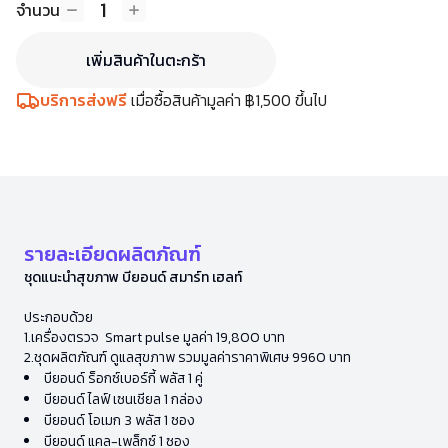
1
จำนวน
เพิ่มสินค้าในตะกร้า
บริการส่งฟรี
เมื่อซื้อสินค้ามูลค่า ฿1,500 ขึ้นไป
รายละเอียดผลิตภัณฑ์
ชุดแนะนำสุขภาพ บียอนด์ สมาร์ท เฮลท์​
ประกอบด้วย
1.เครื่องตรวจ Smart pulse มูลค่า 19,800 บาท
2.ชุดผลิตภัณฑ์ ดูแลสุขภาพ รวมมูลค่าราคาพิเศษ 9960 บาท
บียอนด์ ร็อกซ์เบอร์กี้ พลัส 1 คู่
บียอนด์ ไลฟ์ เซนเชียล 1 กล่อง
บียอนด์ โอเมก 3 พลัส 1 ซอง
บียอนด์ แคล-เพล็กซ์ 1 ซอง