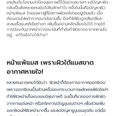
เคยชินกับไอเทมปกป้องสุขภาพนี้ได้อย่างสบายๆ แต่ปัญหาผิว
กลับเป็นสิ่งหลายคนยังไม่ชินสักเท่าไร หนึ่งในนั้นคือปัญหาผิว
หน้าแพ้แมส โดยเฉพาะผู้ที่มีสภาพผิวแพ้ง่ายอยู่เดิมแล้ว เมื่อ
ต้องสวมใส่หน้ากากอนามัยนานขึ้น ยิ่งทำให้ผิวถูกเสียดสีและ
สะสมเชื้อแบคทีเรียต่างๆ เพิ่มขึ้นอย่างหลีกเลี่ยงไม่ได้ ภายใต้
การป้องกันจากหน้ากากอนามัยที่กำลังทำผิวขาดอากาศหายใจ
อยู่... แก้ไขยังไงได้บ้าง?
หน้าแพ้แมส เพราะผิวใต้แมสขาด
อากาศหายใจ!
หลายคนอาจเคยได้ยินว่า ‘ผิวหน้าก็ต้องการอากาศออกซิเจน’
เพราะออกซิเจนเป็นส่วนหนึ่งของกระบวนการผลัดเซลล์ผิวใหม่ๆ
ทำให้ผิวหน้าแข็งแรงและมีสุขภาพดี จนเป็นที่มาของการพักผิว
จากการแต่งหน้า หรือทริคการเปิดรูขุมขนต่างๆ เพื่อช่วยเพิ่ม
ออกซิเจนให้ผิวหน้ามากขึ้น และลดปัญหารูขุมขนอุดตัน แต่เมื่อ