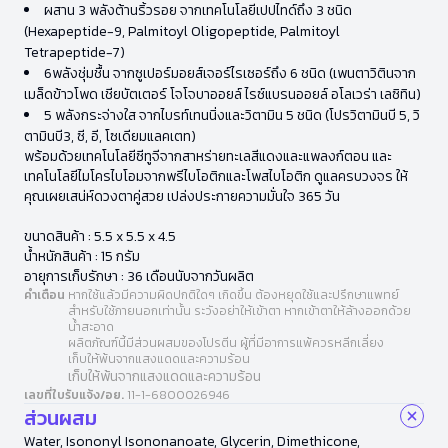
ผสาน 3 พลังต้านริ้วรอย จากเทคโนโลยีเปปไทด์ถึง 3 ชนิด
(Hexapeptide-9, Palmitoyl Oligopeptide, Palmitoyl
Tetrapeptide-7)
6พลังชุ่มชื้น จากซูเปอร์มอยส์เจอร์ไรเซอร์ถึง 6 ชนิด (เพนตาวิตินจาก
เมล็ดข้าวโพด เชียบัตเตอร์ โจโจบาออยล์ ไรซ์แบรนออยล์ อโลเวร่า เลซิทิน)
5 พลังกระจ่างใส จากไบรท์เทนนิ่งและวิตามิน 5 ชนิด (โปรวิตามินบี 5, วิ
ตามินบี3, ซี, อี, โซเดียมแลคเตท)
พร้อมด้วยเทคโนโลยีซีทูจีจากสาหร่ายทะเลสีแดงและแพลงก์ตอน และ
เทคโนโลยีไมโครไบโอมจากพรีไบโอติกและโพสไบโอติก ดูแลครบวงจร ให้
คุณเผยเสน่ห์ดวงตาคู่สวย เปล่งประกายความมั่นใจ 365 วัน
ขนาดสินค้า : 5.5 x 5.5 x 4.5
น้ำหนักสินค้า : 15 กรัม
อายุการเก็บรักษา : 36 เดือนนับจากวันผลิต
คำเตือน
หากใช้แล้วมีความผิดปกติใดๆ เกิดขึ้น ต้องหยุดใช้และปรึกษาแพทย์
สำหรับใช้ภายนอกเท่านั้น ระวังอย่าให้เข้าตา หากเข้าตาให้ล้างออกด้วย
น้ำสะอาด
ผลิตภัณฑ์นี้มีส่วนผสมของโปรตีน ผู้ที่มีอาการแพ้ควรหลีกเลี่ยง
เก็บให้พ้นจากแสงแดดและความร้อน
เก็บให้พ้นจากแสงแดดและความร้อน
เลขที่ใบรับแจ้ง/อย.
11-1-6800026946
ส่วนผสม
Water, Isononyl Isononanoate, Glycerin, Dimethicone,