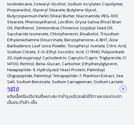
Isododecane, Cetearyl Alcohol, Sodium Acrylates Copolymer,
Propanediol, Glyceryl Stearate, Butylene Glycol,
Butyrospermum Parkii (Shea) Butter, Niacinamide, PEG-100
Stearate, Phenoxyethanol, Lecithin, Oryza Sativa (Rice) Bran
Oil, Panthenol, Simmondsia Chinensis (Jojoba) Seed Oil,
Saccharide Isomerate, Chlorphenesin, Bisabolol, Trisodium
Ethylenediamine Disuccinate, Benzophenone-4, BHT, Aloe
Barbadensis Leaf Juice Powder, Tocopheryl Acetate, Citric Acid,
Sodium Citrate, 3-O-Ethyl Ascorbic Acid, CI 19140, Polysorbate
20, Hydroxypropyl Cyclodextrin, Caprylic/Capric Triglyceride, CI
14700, Retinol, Beta-Glucan, Carbomer, Ethylhexylglycerin,
Hexapeptide-9, Hydrolyzed Yeast Protein, Palmitoyl
Oligopeptide, Palmitoyl Tetrapeptide-7, Plankton Extract, Sea
Salt, Sodium Benzoate, Sodium Carrageenan, Sodium Lactate.
วิธีใช้
แต้มเนื้อครีมปริมาณที่เหมาะสม ทาบำรุงบริเวณผิวใต้ตา และรอบดวงตา
เป็นประจำเช้า-เย็น