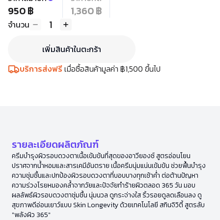
950 ฿
1,360 ฿
1
จำนวน
เพิ่มสินค้าในตะกร้า
บริการส่งฟรี
เมื่อซื้อสินค้ามูลค่า ฿1,500 ขึ้นไป
รายละเอียดผลิตภัณฑ์
ครีมบำรุงผิวรอบดวงตาเนื้อเข้มข้นที่สุดของอาวียองซ์ สูตรอ่อนโยน
ปราศจากน้ำหอมและสารเคมีอันตราย เนื้อครีมนุ่มแน่นเข้มข้น ช่วยฟื้นบำรุง
ความชุ่มชื้นและปกป้องผิวรอบดวงตาที่บอบบางทุกเช้าค่ำ ต่อต้านปัญหา
ความร่วงโรยหมองคล้ำจากวัยและปัจจัยทำร้ายผิวตลอด 365 วัน มอบ
ผลลัพธ์ผิวรอบดวงตาชุ่มชื้น นุ่มนวล ดูกระจ่างใส ริ้วรอยดูลดเลือนลง ดู
สุขภาพดีอ่อนเยาว์แบบ Skin Longevity ด้วยเทคโนโลยี สกินจิวิตี้ สูตรลับ
"พลังผิว 365"