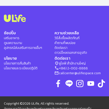
ช้อปปิ้ง
ความช่วยเหลือ
เสริมอาหาร
วิธีสั่งซื้อผลิตภัณฑ์
ดูแลความงาม
คำถามที่พบบ่อย
อุปกรณ์ส่งเสริมการขายอื่นๆ
ติดต่อเรา
ดาวน์โหลดเอกสารธุรกิจ
นโยบาย
ติดต่อเรา
location_on
นโยบายการคืนสินค้า
ยูไลฟ์ สำนักงานใหญ่
phone
นโยบายและระเบียบปฏิบัติ
+(66) 2-002-8888
mail
callcenter@ulifespace.com
Copyright ©2026 ULife, All rights reserved.
ข้อตกลงการใช้งาน
นโยบายข้อมูลส่วนบุคคล
นโยบายข้อมูลส่วนบุคคล อาร์เอส กรุ๊ป