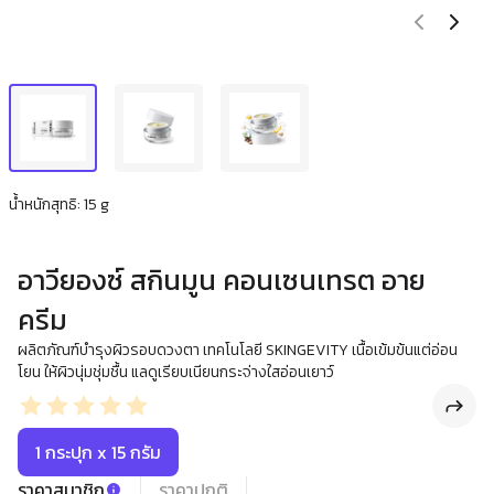
น้ำหนักสุทธิ: 15 g
อาวียองซ์ สกินมูน คอนเซนเทรต อาย
ครีม
ผลิตภัณฑ์บำรุงผิวรอบดวงตา เทคโนโลยี SKINGEVITY เนื้อเข้มข้นแต่อ่อน
โยน ให้ผิวนุ่มชุ่มชื้น แลดูเรียบเนียนกระจ่างใสอ่อนเยาว์
1 กระปุก x 15 กรัม
ราคาสมาชิก
ราคาปกติ