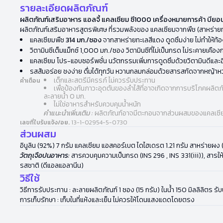
รายละเอียดผลิตภัณฑ์
ผลิตภัณฑ์เสริมอาหาร แอลจี้ แคลเซียม ซี1000 เครื่องหมายการค้า บียอน
ผลิตภัณฑ์เสริมอาหารสูตรพิเศษ ที่รวมพลังของ แคลเซียมจากพืช (สาหร่าย
แคลเซียมพืช
314 มก./ซอง
จากสาหร่ายทะเลสีแดง ดูดซึมง่าย ไม่ทำให้ท้อ
วิตามินซีเต็มแม็กซ์ 1,000 มก./ซอง วิตามินซีที่ไม่เป็นกรด ไม่ระคายเคื
แคลเซียม โปร-แอบซอร์พชั่น นวัตกรรมเพิ่มการดูดซึมด้วยวิตามินดีและอิน
รสส้มอร่อย ชงง่าย ดื่มได้ทุกวัน หวานกลมกล่อมด้วยสารสกัดจากหญ้าห
เด็กและสตรีมีครรภ์ ไม่ควรรับประทาน
คำเตือน
เพื่อป้องกันภาวะอุดตันของลําไส้ที่อาจเกิดจากการบริโภคผลิตภ
ละลายน้ำ 0 มก.
ไม่ใช่อาหารสําหรับควบคุมน้ำหนัก
คําแนะนําเพิ่มเติม :
ผลิตภัณฑ์อาจมีตะกอนจากส่วนผสมของแคลเซียม
เลขที่ใบรับแจ้ง/อย.
13-1-02954-5-0730
ส่วนผสม
อินูลิน (92%) 7 กรัม แคลเซียม แอสคอร์เบต ไดไฮเดรต 1.21 กรัม สาหร่ายผง 
วัตถุเจือปนอาหาร:
สารควบคุมความเป็นกรด (INS 296 , INS 331(iii)), สารให้ค
รสชาติ (ดีแอลแอลานีน)
วิธีใช้
วิธีการรับประทาน : ละลายผลิตภัณฑ์ 1 ซอง (15 กรัม) ในน้ำ 150 มิลลิลิตร รับป
การเก็บรักษา : เก็บในที่แห้งและเย็น ไม่ควรให้โดนแสงแดดโดยตรง