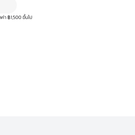
มูลค่า ฿1,500 ขึ้นไป