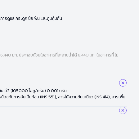
ารดูแล กระดูก ข้อ ฟัน และภูมิคุ้มกัน
พ
6,440 มก. ประกอบด้วยใยอาหารที่ละลายน้ำได้ 6,440 มก. ใยอาหารที่ ไม่
ามิน ดี3 (105000 ไอยู/กรัม) 0.001 กรัม
ป้องกันการจับเป็นก้อน (INS 551), สารให้ความข้นเหนียว (INS 414), สารเพิ่ม