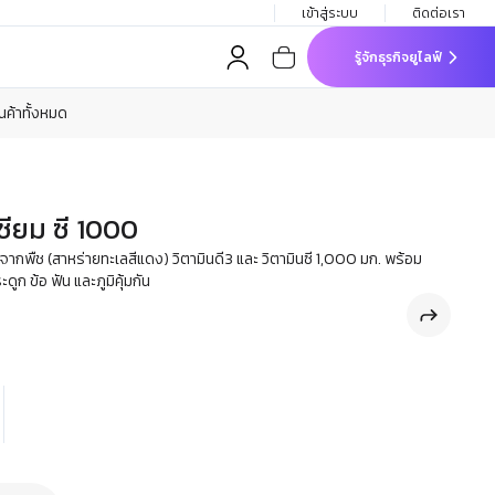
เข้าสู่ระบบ
ติดต่อเรา
รู้จักธุรกิจยูไลฟ์
ินค้าทั้งหมด
ซียม ซี 1000
กพืช (สาหร่ายทะเลสีแดง) วิตามินดี3 และ วิตามินซี 1,000 มก. พร้อม
ดูก ข้อ ฟัน และภูมิคุ้มกัน