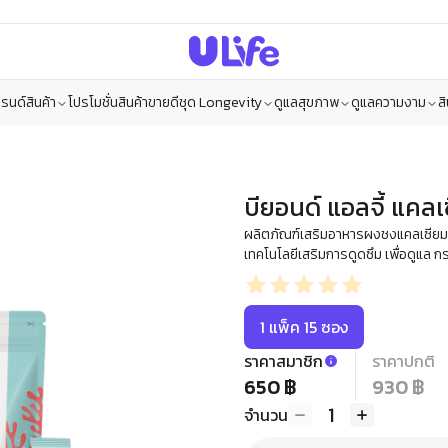
รนด์สินค้า
โปรโมชั่น
สินค้าขายดี
ชุด Longevity
ดูแลสุขภาพ
ดูแลความงาม
ส
บียอนด์ แอลจี้ แคลเ
ผลิตภัณฑ์เสริมอาหารผงชงแคลเซียมจา
เทคโนโลยีเสริมการดูดซึม เพื่อดูแล กระ
1 แพ็ค 15 ซอง
ราคาสมาชิก
ราคาปกติ
650 ฿
930 ฿
1
จำนวน