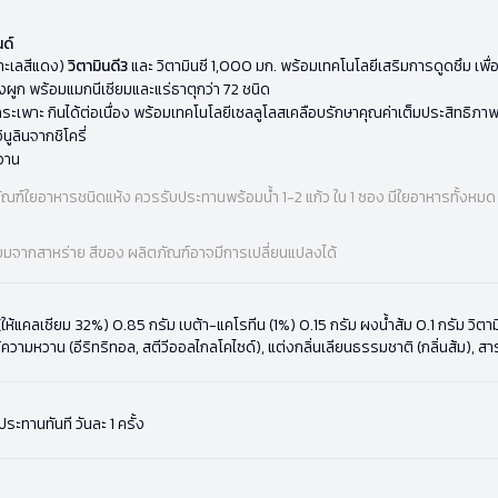
ด์
ทะเลสีแดง)
วิตามินดี3
และ วิตามินซี 1,000 มก. พร้อมเทคโนโลยีเสริมการดูดซึม เพื่อก
งผูก พร้อมแมกนีเซียมและแร่ธาตุกว่า 72 ชนิด
องกระเพาะ กินได้ต่อเนื่อง พร้อมเทคโนโลยีเซลลูโลสเคลือบรักษาคุณค่าเต็มประสิทธิภา
ูลินจากชิโครี่
วาน
ัณฑ์ใยอาหารชนิดแห้ง ควรรับประทานพร้อมน้ำ 1-2 แก้ว ใน 1 ซอง มีใยอาหารทั้งหมด 
จากสาหร่าย สีของ ผลิตภัณฑ์อาจมีการเปลี่ยนแปลงได้
(ให้แคลเซียม 32%) 0.85 กรัม เบต้า-แคโรทีน (1%) 0.15 กรัม ผงน้ำส้ม 0.1 กรัม วิต
วามหวาน (อีริทริทอล, สตีวีออลไกลโคไซด์), แต่งกลิ่นเลียนธรรมชาติ (กลิ่นส้ม), สาร
ระทานทันที วันละ 1 ครั้ง