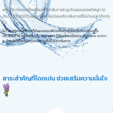
ผลิตภัณฑ์ลดเหงื่อพร้อมระงับกลิ่นกายในรูปโรลออนซอฟท์สมูท ไม่
ต้องปกปิดผิวใต้วงแขนดำคล้ำไม่เรียบหรือกลิ่นกายที่ไม่น่าเสน่หาอีกต่อ
ไป
ไม่ว่าจะอยู่เทรนด์ไหนๆก็มั่นแบบคอนฟิเดนซ์ในทุกชุดได้เต็มร้อยด้วยสูตร
ประสิทธิภาพ พร้อมเติมเต็ม Collagen ให้ผิวเรียบเนียนกระชับ Nano Activ+
ระงับแบคทีเรียต้นเหตุของความอับชื้นและกลิ่นกาย
สาระสำคัญที่โดดเด่น ช่วยเสริมความมั่นใจ