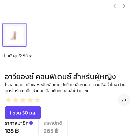
น้ำหนักสุทธิ: 50 g
อาวียองซ์ คอนฟิเดนซ์ สำหรับผู้หญิง
โรลออนลดเหงื่อและระงับกลิ่นกาย ปกป้องกลิ่นกายยาวนาน 24 ชั่วโมง ด้วย
สูตรไบร์ทเทนนิ่ง ช่วยลดเลือนผิวหมองคล้ำใต้วงแขน
1 ขวด 50 มล.
ราคาสมาชิก
ราคาปกติ
185 ฿
265 ฿