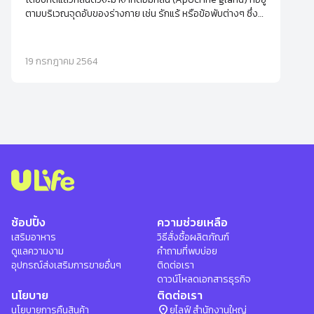
ตามบริเวณจุดอับของร่างกาย เช่น รักแร้ หรือข้อพับต่างๆ ซึ่ง
มักจะถูกกระตุ้นจากฮอร์โมนที่เริ่มทำงานตั้งแต่วัยรุ่น นอกจากนี้
ความเครียดยังเป็นอีกหนึ่งปัจจัยกระตุ้นให้ต่อมกลิ่นทำงานจน
เกิดเป็นกลิ่นเฉพาะบุคคล
19 กรกฎาคม 2564
ช้อปปิ้ง
ความช่วยเหลือ
เสริมอาหาร
วิธีสั่งซื้อผลิตภัณฑ์
ดูแลความงาม
คำถามที่พบบ่อย
อุปกรณ์ส่งเสริมการขายอื่นๆ
ติดต่อเรา
ดาวน์โหลดเอกสารธุรกิจ
นโยบาย
ติดต่อเรา
location_on
นโยบายการคืนสินค้า
ยูไลฟ์ สำนักงานใหญ่