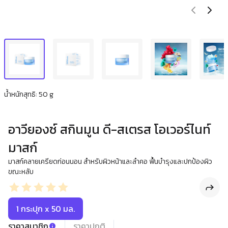
น้ำหนักสุทธิ: 50 g
อาวียองซ์ สกินมูน ดี-สเตรส โอเวอร์ไนท์
มาสก์
มาสก์คลายเครียดก่อนนอน สำหรับผิวหน้าและลำคอ ฟื้นบำรุงและปกป้องผิว
ขณะหลับ
1 กระปุก x 50 มล.
ราคาสมาชิก
ราคาปกติ