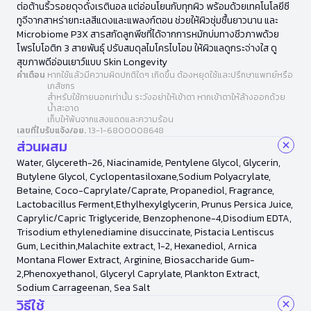
ต่อต้านริ้วรอยดุจดั่งเรตินอล แต่อ่อนโยนกับทุกผิว พร้อมด้วยเทคโนโลยีซี
ทูจีจากสาหร่ายทะเลสีแดงและแพลงก์ตอน ช่วยให้ผิวชุ่มชื้นยาวนาน และ
Microbiome P3X สารสกัดลูกพีชที่ได้จากการหมักบ่มทางชีวภาพด้วย
โพรไบโอติก 3 สายพันธุ์ ปรับสมดุลไมโครไบโอม ให้ผิวแลดูกระจ่างใส ดู
สุขภาพดีอ่อนเยาว์แบบ Skin Longevity
คำเตือน
หากใช้แล้วมีความผิดปกติใดๆ เกิดขึ้น ต้องหยุดใช้และปรึกษาแพทย์หรือ
เภสัชกร
สำหรับใช้ภายนอกเท่านั้น ระวังอย่าให้เข้าตา หากเข้าตาให้ล้างออกด้วย
น้ำสะอาด
เก็บให้พ้นจากแสงแดดและความร้อน
เลขที่ใบรับแจ้ง/อย.
13-1-6800008648
ส่วนผสม
Water, Glycereth-26, Niacinamide, Pentylene Glycol, Glycerin,
Butylene Glycol, Cyclopentasiloxane,Sodium Polyacrylate,
Betaine, Coco-Caprylate/Caprate, Propanediol, Fragrance,
Lactobacillus Ferment,Ethylhexylglycerin, Prunus Persica Juice,
Caprylic/Capric Triglyceride, Benzophenone-4,Disodium EDTA,
Trisodium ethylenediamine disuccinate, Pistacia Lentiscus
Gum, Lecithin,Malachite extract, 1-2, Hexanediol, Arnica
Montana Flower Extract, Arginine, Biosaccharide Gum-
2,Phenoxyethanol, Glyceryl Caprylate, Plankton Extract,
Sodium Carrageenan, Sea Salt
วิธีใช้