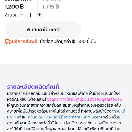
1,200 ฿
1,715 ฿
1
จำนวน
เพิ่มสินค้าในตะกร้า
บริการส่งฟรี
เมื่อซื้อสินค้ามูลค่า ฿1,500 ขึ้นไป
รายละเอียดผลิตภัณฑ์
มาสก์คลายเครียดก่อนนอน สำหรับผิวหน้าและลำคอ ฟื้นบำรุงและปกป้อง
ผิวขณะหลับ เพื่อผลลัพธ์
ผิวดูกระจ่างใส อิ่มฟู ชุ่มชื้น ริ้วรอยดูลดเลือนลง
ให้คุณผ่อนคลายจากความเครียดสะสมสาเหตุสำคัญของผิวร่วงโรย หลับ
สบายเพื่อฟื้นบำรุงผิวด้วย เทคโนโลยี สกินจิวิตี้ ที่ผสานพลังบำบัดจาก
หินแร่
มาลาไคท์
และ
กลิ่นอโรมาของดอกไม้ Midnight Calm Scent
พร้อมด้วย
สารสกัดจากพืชทรงพลังที่ได้รับรางวัลนวัตกรรม เช่น สารสกัดจากดอก
อาร์นิก้าที่ช่วยให้ผิวแลดูอิ่มฟู และยางไม้จากเปลือกต้นพิซตาชิโอป่าที่ช่วย