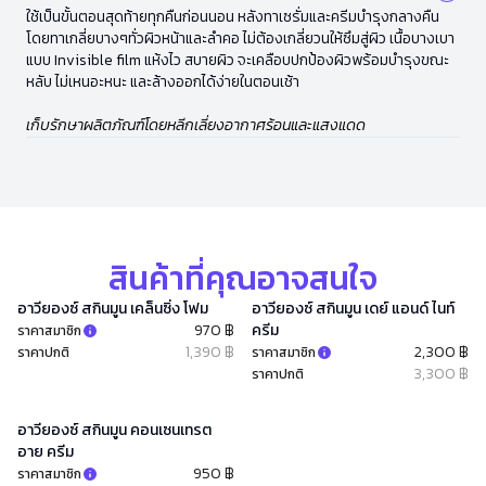
ใช้เป็นขั้นตอนสุดท้ายทุกคืนก่อนนอน หลังทาเซรั่มและครีมบำรุงกลางคืน
โดยทาเกลี่ยบางๆทั่วผิวหน้าและลำคอ ไม่ต้องเกลี่ยวนให้ซึมสู่ผิว เนื้อบางเบา
แบบ Invisible film แห้งไว สบายผิว จะเคลือบปกป้องผิวพร้อมบำรุงขณะ
หลับ ไม่เหนอะหนะ และล้างออกได้ง่ายในตอนเช้า
เก็บรักษาผลิตภัณฑ์โดยหลีกเลี่ยงอากาศร้อนและแสงแดด
สินค้าที่คุณอาจสนใจ
อาวียองซ์ สกินมูน เคล็นซิ่ง โฟม
อาวียองซ์ สกินมูน เดย์ แอนด์ ไนท์
970 ฿
ครีม
ราคาสมาชิก
1,390 ฿
2,300 ฿
ราคาปกติ
ราคาสมาชิก
3,300 ฿
ราคาปกติ
อาวียองซ์ สกินมูน คอนเซนเทรต
อาย ครีม
950 ฿
ราคาสมาชิก