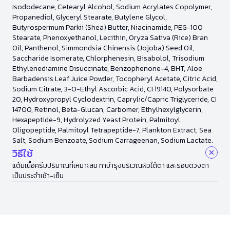
Isododecane, Cetearyl Alcohol, Sodium Acrylates Copolymer,
Propanediol, Glyceryl Stearate, Butylene Glycol,
Butyrospermum Parkii (Shea) Butter, Niacinamide, PEG-100
Stearate, Phenoxyethanol, Lecithin, Oryza Sativa (Rice) Bran
Oil, Panthenol, Simmondsia Chinensis (Jojoba) Seed Oil,
Saccharide Isomerate, Chlorphenesin, Bisabolol, Trisodium
Ethylenediamine Disuccinate, Benzophenone-4, BHT, Aloe
Barbadensis Leaf Juice Powder, Tocopheryl Acetate, Citric Acid,
Sodium Citrate, 3-O-Ethyl Ascorbic Acid, CI 19140, Polysorbate
20, Hydroxypropyl Cyclodextrin, Caprylic/Capric Triglyceride, CI
14700, Retinol, Beta-Glucan, Carbomer, Ethylhexylglycerin,
Hexapeptide-9, Hydrolyzed Yeast Protein, Palmitoyl
Oligopeptide, Palmitoyl Tetrapeptide-7, Plankton Extract, Sea
Salt, Sodium Benzoate, Sodium Carrageenan, Sodium Lactate.
วิธีใช้
แต้มเนื้อครีมปริมาณที่เหมาะสม ทาบำรุงบริเวณผิวใต้ตา และรอบดวงตา
เป็นประจำเช้า-เย็น