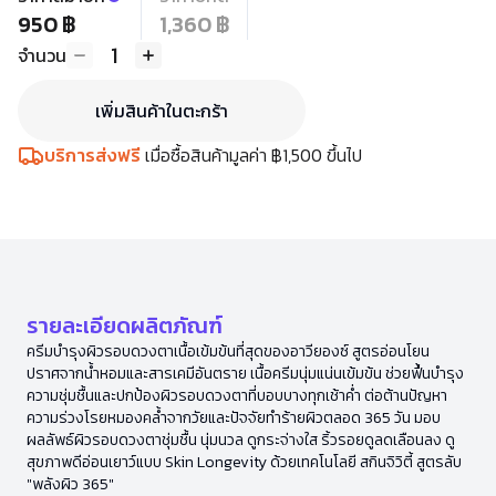
950 ฿
1,360 ฿
1
จำนวน
เพิ่มสินค้าในตะกร้า
บริการส่งฟรี
เมื่อซื้อสินค้ามูลค่า ฿1,500 ขึ้นไป
รายละเอียดผลิตภัณฑ์
ครีมบำรุงผิวรอบดวงตาเนื้อเข้มข้นที่สุดของอาวียองซ์ สูตรอ่อนโยน
ปราศจากน้ำหอมและสารเคมีอันตราย เนื้อครีมนุ่มแน่นเข้มข้น ช่วยฟื้นบำรุง
ความชุ่มชื้นและปกป้องผิวรอบดวงตาที่บอบบางทุกเช้าค่ำ ต่อต้านปัญหา
ความร่วงโรยหมองคล้ำจากวัยและปัจจัยทำร้ายผิวตลอด 365 วัน มอบ
ผลลัพธ์ผิวรอบดวงตาชุ่มชื้น นุ่มนวล ดูกระจ่างใส ริ้วรอยดูลดเลือนลง ดู
สุขภาพดีอ่อนเยาว์แบบ Skin Longevity ด้วยเทคโนโลยี สกินจิวิตี้ สูตรลับ
"พลังผิว 365"