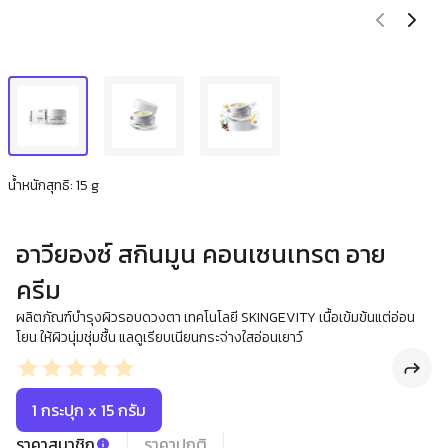
น้ำหนักสุทธิ: 15 g
อาวียองซ์ สกินมูน คอนเซนเทรต อาย
ครีม
ผลิตภัณฑ์บำรุงผิวรอบดวงตา เทคโนโลยี SKINGEVITY เนื้อเข้มข้นแต่อ่อน
โยน ให้ผิวนุ่มชุ่มชื้น แลดูเรียบเนียนกระจ่างใสอ่อนเยาว์
1 กระปุก x 15 กรัม
ราคาสมาชิก
ราคาปกติ