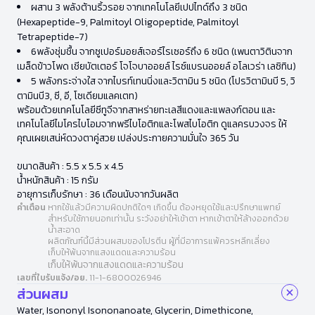
ผสาน 3 พลังต้านริ้วรอย จากเทคโนโลยีเปปไทด์ถึง 3 ชนิด
(Hexapeptide-9, Palmitoyl Oligopeptide, Palmitoyl
Tetrapeptide-7)
6พลังชุ่มชื้น จากซูเปอร์มอยส์เจอร์ไรเซอร์ถึง 6 ชนิด (เพนตาวิตินจาก
เมล็ดข้าวโพด เชียบัตเตอร์ โจโจบาออยล์ ไรซ์แบรนออยล์ อโลเวร่า เลซิทิน)
5 พลังกระจ่างใส จากไบรท์เทนนิ่งและวิตามิน 5 ชนิด (โปรวิตามินบี 5, วิ
ตามินบี3, ซี, อี, โซเดียมแลคเตท)
พร้อมด้วยเทคโนโลยีซีทูจีจากสาหร่ายทะเลสีแดงและแพลงก์ตอน และ
เทคโนโลยีไมโครไบโอมจากพรีไบโอติกและโพสไบโอติก ดูแลครบวงจร ให้
คุณเผยเสน่ห์ดวงตาคู่สวย เปล่งประกายความมั่นใจ 365 วัน
ขนาดสินค้า : 5.5 x 5.5 x 4.5
น้ำหนักสินค้า : 15 กรัม
อายุการเก็บรักษา : 36 เดือนนับจากวันผลิต
คำเตือน
หากใช้แล้วมีความผิดปกติใดๆ เกิดขึ้น ต้องหยุดใช้และปรึกษาแพทย์
สำหรับใช้ภายนอกเท่านั้น ระวังอย่าให้เข้าตา หากเข้าตาให้ล้างออกด้วย
น้ำสะอาด
ผลิตภัณฑ์นี้มีส่วนผสมของโปรตีน ผู้ที่มีอาการแพ้ควรหลีกเลี่ยง
เก็บให้พ้นจากแสงแดดและความร้อน
เก็บให้พ้นจากแสงแดดและความร้อน
เลขที่ใบรับแจ้ง/อย.
11-1-6800026946
ส่วนผสม
Water, Isononyl Isononanoate, Glycerin, Dimethicone,