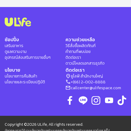
ช้อปปิ้ง
ความช่วยเหลือ
เสริมอาหาร
วิธีสั่งซื้อผลิตภัณฑ์
ดูแลความงาม
คำถามที่พบบ่อย
อุปกรณ์ส่งเสริมการขายอื่นๆ
ติดต่อเรา
ดาวน์โหลดเอกสารธุรกิจ
นโยบาย
ติดต่อเรา
location_on
นโยบายการคืนสินค้า
ยูไลฟ์ สำนักงานใหญ่
phone
นโยบายและระเบียบปฏิบัติ
+(66) 2-002-8888
mail
callcenter@ulifespace.com
Copyright ©2026 ULife, All rights reserved.
ข้อตกลงการใช้งาน
นโยบายข้อมูลส่วนบุคคล
นโยบายข้อมูลส่วนบุคคล อาร์เอส กรุ๊ป