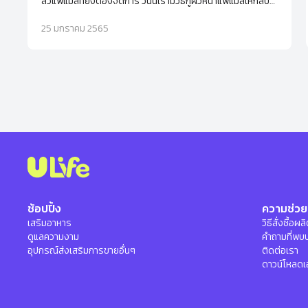
สิวแพ้แมสที่ยังต้องจัดการ วันนี้เรามีวิธีกู้ผิวหน้าแพ้แมสให้กลับ
มาสวยปิ๊งได้แบบง่ายๆ
25 มกราคม 2565
ช้อปปิ้ง
ความช่วย
เสริมอาหาร
วิธีสั่งซื้อผ
ดูแลความงาม
คำถามที่พบ
อุปกรณ์ส่งเสริมการขายอื่นๆ
ติดต่อเรา
ดาวน์โหลดเ