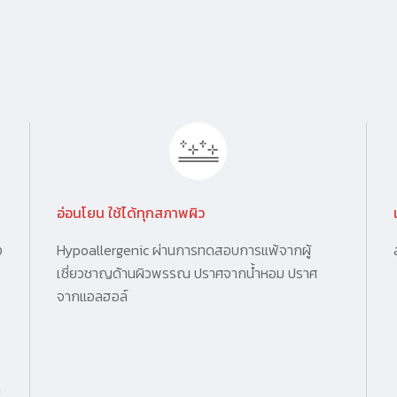
อ่อนโยน ใช้ได้ทุกสภาพผิว
ง
Hypoallergenic ผ่านการทดสอบการแพ้จากผู้
เชี่ยวชาญด้านผิวพรรณ ปราศจากน้ำหอม ปราศ
จากแอลฮอล์
ก