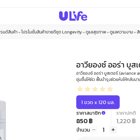
รนด์สินค้า
โปรโมชั่น
สินค้าขายดี
ชุด Longevity
ดูแลสุขภาพ
ดูแลความงาม
ส
อาวียองซ์ ออร่า บูส
อาวียองซ์ ออร่า บูสเตอร์ (aviance
ชุ่มชื้นให้ผิว ฟื้นบำรุงผิวแห้งให้กลับมาเ
1 ขวด x 120 มล.
ราคาสมาชิก
ราคาปกติ
850 ฿
1,220 ฿
1
จำนวน