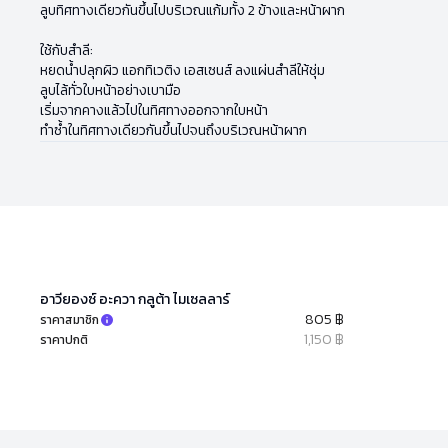
ลูบทิศทางเดียวกันขึ้นไปบริเวณแก้มทั้ง 2 ข้างและหน้าผาก
ใช้กับสำลี:
หยดน้ำปลุกผิว แอกทิเวติง เอสเซนส์ ลงแผ่นสำลีให้ชุ่ม
ลูบไล้ทั่วใบหน้าอย่างเบามือ
เริ่มจากคางแล้วไปในทิศทางออกจากใบหน้า
ทำซ้ำในทิศทางเดียวกันขึ้นไปจนถึงบริเวณหน้าผาก
อาวียองซ์ อะควา กลูต้า ไมเซลลาร์
805 ฿
ราคาสมาชิก
1,150 ฿
ราคาปกติ