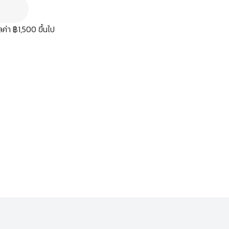
มูลค่า ฿1,500 ขึ้นไป