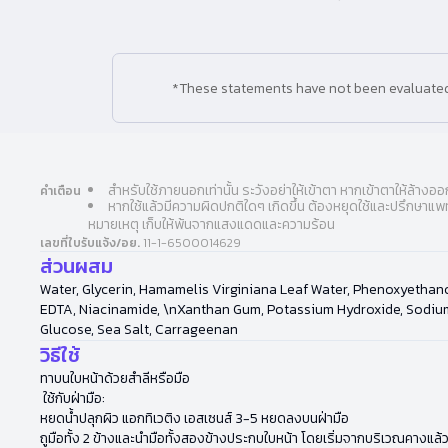
*These statements have not been evaluated b
สำหรับใช้ภายนอกเท่านั้น ระวังอย่าให้เข้าตา หากเข้าตาให้ล้างอ
คำเตือน
หากใช้แล้วมีความผิดปกติใดๆ เกิดขึ้น ต้องหยุดใช้และปรึกษาแพ
หมายเหตุ เก็บให้พ้นจากแสงแดดและความร้อน
เลขที่ใบรับแจ้ง/อย.
11-1-6500014629
ส่วนผสม
Water, Glycerin, Hamamelis Virginiana Leaf Water, Phenoxyethan
EDTA, Niacinamide, \nXanthan Gum, Potassium Hydroxide, Sodium 
Glucose, Sea Salt, Carrageenan
วิธีใช้
ทาบนใบหน้าด้วยสำลีหรือมือ
ใช้กับฝ่ามือ:
หยดน้ำปลุกผิว แอกทิเวติง เอสเซนส์ 3-5 หยดลงบนฝ่ามือ
ถูมือทั้ง 2 ข้างและนำมือทั้งสองข้างประกบใบหน้า โดยเริ่มจากบริเวณคางแล