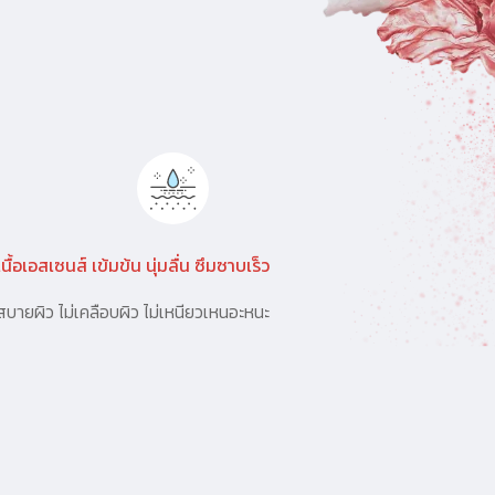
เนื้อเอสเซนส์ เข้มข้น นุ่มลื่น ซึมซาบเร็ว
สบายผิว ไม่เคลือบผิว ไม่เหนียวเหนอะหนะ