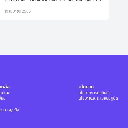
5 วิธีง่ายๆ ที่จะช่วยกู้ผิวให้กลับมาเนียนนุ่มชุ่มชื้นอีกครั้ง พร้อม
โลชั่นทาผิวที่แนะนำ
19 เมษายน 2565
เหลือ
นโยบาย
ลิตภัณฑ์
นโยบายการคืนสินค้า
บ่อย
นโยบายและระเบียบปฏิบัติ
อกสารธุรกิจ