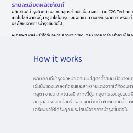
รายละเอียดผลิตภัณฑ์
ผลิตภัณฑ์บำรุงผิวหน้าเอสเซนส์สูตรล้ำสมัยเนื้อบางเบา ด้วย C2G Technol
เทคโนโลยี จากญี่ปุ่น กลูตาไธโอนรูปแบบพิเศษ มีความเสถียรมากกว่าพร้อมทำงา
ประโยชน์จากการบำรุงขั้นต่อไป
หมายเหตุ ผลลัพธ์ที่ได้ขึ้นอยู่กับสภาพผิวของแต่ละบุคคล เครื่องสำอางไม
How it works
ผลิตภัณฑ์บำรุงผิวหน้าเอสเซนส์สูตรล้ำสมัยเนื้อบางเ
เข้มข้นของแพลงก์ตอนและสาหร่ายแดงจากใต้ท้องมหาสมุท
กลูตา ชายน์ เทคโนโลยี จากญี่ปุ่น กลูตาไธโอนรูปแบบ
อนุมูลอิสระ ลดเลือนริ้วรอย จุดด่างดำ ผิวหมองคล้ำ เผย
เตรียมผิวให้ได้รับคุณประโยชน์จากการบำรุงขั้นต่อไป