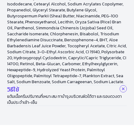
Isododecane, Cetearyl Alcohol, Sodium Acrylates Copolymer,
Propanediol, Glyceryl Stearate, Butylene Glycol,
Butyrospermum Parkii (Shea) Butter, Niacinamide, PEG-100
Stearate, Phenoxyethanol, Lecithin, Oryza Sativa (Rice) Bran
Oil, Panthenol, Simmondsia Chinensis (Jojoba) Seed Oil,
Saccharide Isomerate, Chlorphenesin, Bisabolol, Trisodium
Ethylenediamine Disuccinate, Benzophenone-4, BHT, Aloe
Barbadensis Leaf Juice Powder, Tocopheryl Acetate, Citric Acid,
Sodium Citrate, 3-O-Ethyl Ascorbic Acid, CI 19140, Polysorbate
20, Hydroxypropyl Cyclodextrin, Caprylic/Capric Triglyceride, CI
14700, Retinol, Beta-Glucan, Carbomer, Ethylhexylglycerin,
Hexapeptide-9, Hydrolyzed Yeast Protein, Palmitoyl
Oligopeptide, Palmitoyl Tetrapeptide-7, Plankton Extract, Sea
Salt, Sodium Benzoate, Sodium Carrageenan, Sodium Lactate.
วิธีใช้
แต้มเนื้อครีมปริมาณที่เหมาะสม ทาบำรุงบริเวณผิวใต้ตา และรอบดวงตา
เป็นประจำเช้า-เย็น