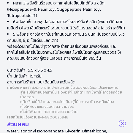
ผสาน 3 พลังต้านริ้วรอย จากเทคโนโลยีเปปไทด์ถึง 3 ชนิด
(Hexapeptide-9, Palmitoyl Oligopeptide, Palmitoyl
Tetrapeptide-7)
6พลังชุ่มชื้น จากซูเปอร์มอยส์เจอร์ไรเซอร์ถึง 6 ชนิด (เพนตาวิตินจาก
เมล็ดข้าวโพด เชียบัตเตอร์ โจโจบาออยล์ ไรซ์แบรนออยล์ อโลเวร่า เลซิทิน)
5 พลังกระจ่างใส จากไบรท์เทนนิ่งและวิตามิน 5 ชนิด (โปรวิตามินบี 5, วิ
ตามินบี3, ซี, อี, โซเดียมแลคเตท)
พร้อมด้วยเทคโนโลยีซีทูจีจากสาหร่ายทะเลสีแดงและแพลงก์ตอน และ
เทคโนโลยีไมโครไบโอมจากพรีไบโอติกและโพสไบโอติก ดูแลครบวงจร ให้
คุณเผยเสน่ห์ดวงตาคู่สวย เปล่งประกายความมั่นใจ 365 วัน
ขนาดสินค้า : 5.5 x 5.5 x 4.5
น้ำหนักสินค้า : 15 กรัม
อายุการเก็บรักษา : 36 เดือนนับจากวันผลิต
คำเตือน
หากใช้แล้วมีความผิดปกติใดๆ เกิดขึ้น ต้องหยุดใช้และปรึกษาแพทย์
สำหรับใช้ภายนอกเท่านั้น ระวังอย่าให้เข้าตา หากเข้าตาให้ล้างออกด้วย
น้ำสะอาด
ผลิตภัณฑ์นี้มีส่วนผสมของโปรตีน ผู้ที่มีอาการแพ้ควรหลีกเลี่ยง
เก็บให้พ้นจากแสงแดดและความร้อน
เก็บให้พ้นจากแสงแดดและความร้อน
เลขที่ใบรับแจ้ง/อย.
11-1-6800026946
ส่วนผสม
Water, Isononyl Isononanoate, Glycerin, Dimethicone,