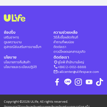
ช้อปปิ้ง
ความช่วยเหลือ
เสริมอาหาร
วิธีสั่งซื้อผลิตภัณฑ์
ดูแลความงาม
คำถามที่พบบ่อย
อุปกรณ์ส่งเสริมการขายอื่นๆ
ติดต่อเรา
ดาวน์โหลดเอกสารธุรกิจ
นโยบาย
ติดต่อเรา
location_on
นโยบายการคืนสินค้า
ยูไลฟ์ สำนักงานใหญ่
phone
นโยบายและระเบียบปฏิบัติ
+(66) 2-002-8888
mail
callcenter@ulifespace.com
Copyright ©2026 ULife, All rights reserved.
ข้อตกลงการใช้งาน
นโยบายข้อมูลส่วนบุคคล
นโยบายข้อมูลส่วนบุคคล อาร์เอส กรุ๊ป