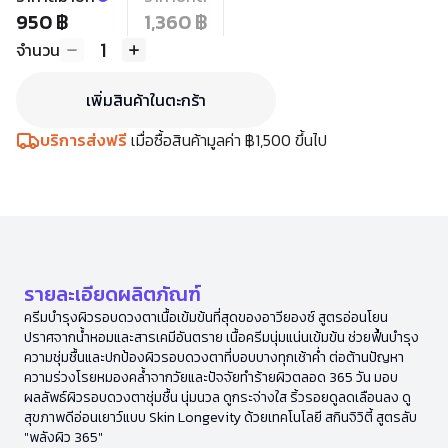
950 ฿
1,360 ฿
1
จำนวน
เพิ่มสินค้าในตะกร้า
บริการส่งฟรี
เมื่อซื้อสินค้ามูลค่า ฿1,500 ขึ้นไป
รายละเอียดผลิตภัณฑ์
ครีมบำรุงผิวรอบดวงตาเนื้อเข้มข้นที่สุดของอาวียองซ์ สูตรอ่อนโยน
ปราศจากน้ำหอมและสารเคมีอันตราย เนื้อครีมนุ่มแน่นเข้มข้น ช่วยฟื้นบำรุง
ความชุ่มชื้นและปกป้องผิวรอบดวงตาที่บอบบางทุกเช้าค่ำ ต่อต้านปัญหา
ความร่วงโรยหมองคล้ำจากวัยและปัจจัยทำร้ายผิวตลอด 365 วัน มอบ
ผลลัพธ์ผิวรอบดวงตาชุ่มชื้น นุ่มนวล ดูกระจ่างใส ริ้วรอยดูลดเลือนลง ดู
สุขภาพดีอ่อนเยาว์แบบ Skin Longevity ด้วยเทคโนโลยี สกินจิวิตี้ สูตรลับ
"พลังผิว 365"