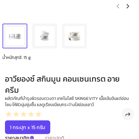
น้ำหนักสุทธิ: 15 g
อาวียองซ์ สกินมูน คอนเซนเทรต อาย
ครีม
ผลิตภัณฑ์บำรุงผิวรอบดวงตา เทคโนโลยี SKINGEVITY เนื้อเข้มข้นแต่อ่อน
โยน ให้ผิวนุ่มชุ่มชื้น แลดูเรียบเนียนกระจ่างใสอ่อนเยาว์
1 กระปุก x 15 กรัม
ราคาสมาชิก
ราคาปกติ