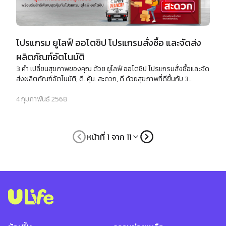
โปรแกรม ยูไลฟ์ ออโตชิป โปรแกรมสั่งซื้อ และจัดส่ง
ผลิตภัณฑ์อัตโนมัติ
3 คำ เปลี่ยนสุขภาพของคุณ ด้วย ยูไลฟ์ ออโตชิป โปรแกรมสั่งซื้อและจัด
ส่งผลิตภัณฑ์อัตโนมัติ, ดี..คุ้ม..สะดวก, ดี ด้วยสุขภาพที่ดีขึ้นกับ 3
ผลิตภัณฑ์เสริมอาหารตัวท็อปของยูไลฟ์, คุ้ม กับส่วนลด และยอดสะสม
แลกของขวัญ, สะดวก เพียงสมัครครั้งเดียว จัดส่งฟรีทุกเดือน
4 กุมภาพันธ์ 2568
หน้าที่ 1 จาก 11