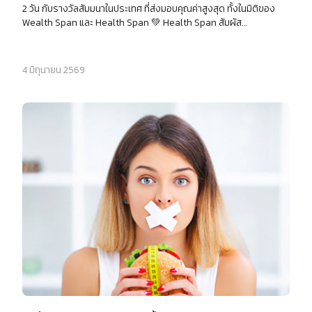
2 วัน กับรางวัลสัมมนาในประเทศ ที่ส่งมอบคุณค่าสูงสุด ทั้งในมิติของ
เปิด
Wealth Span และ Health Span 💚 Health Span สัมผัส
โอกาส
ประสบการณ์ Wellbeing Treatment ระดับ Exclusive พร้อมอัปเดต
สร้าง
องค์ความรู้ด้าน Nutrition จากผู้เชี่ยวชาญตัวจริง 💰 Wealth Span
รายได้
เปิดมุมมองธุรกิจในโลกยุคใหม่ มองเห็นโอกาสของ “วันนี้” และ “อนาคต”
4 มิถุนายน 2569
พร้อมเรียนรู้กลยุทธ์การเติบโต เพื่อก้าวสู่ความสำเร็จ…ไปด้วยกัน แล้ว
กับ
พบกัน 17–18 สิงหาคม นี้
แผน
ธุรกิจ
ไลฟ์
แม็ก
พลัส
L
Facebook