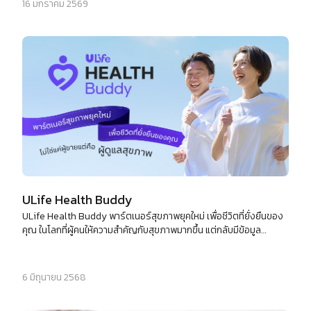
ถึงระดับเซลล์!
16 มกราคม 2569
ULife Health Buddy
ULife Health Buddy พาร์ตเนอร์สุขภาพยุคใหม่ เพื่อชีวิตที่ยั่งยืนของ
คุณ ในโลกที่ผู้คนให้ความสำคัญกับสุขภาพมากขึ้น แต่กลับมีข้อมูล
มากมายจนน่าลังเลใจ - Health Buddy คือคำตอบใหม่จาก ULife ที่จะ
ช่วยให้คุณดูแลตัวเองและคนรอบข้างได้อย่างมั่นใจ ด้วยความรู้ที่ถูกต้อง
เครื่องมือที่แม่นยำ และผลิตภัณฑ์สุขภาพระดับโลกจาก Beyonde และ
6 มิถุนายน 2568
Aviance