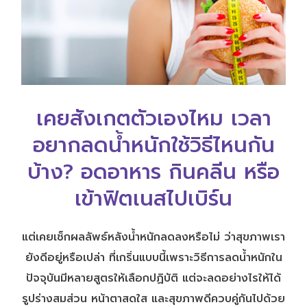
เปิด
โอกาส
สร้าง
รายได้
กับ
แผน
เคยสังเกตตัวเองไหม เวลา
ธุรกิจ
ไลฟ์
อยากลดน้ำหนักใช้วิธีไหนกัน
แม็ก
พลัส
บ้าง? อดอาหาร กินคลีน หรือ
เข้าฟิตเนสไปเบิร์น
L
Facebook
แต่เคยเช็กผลลัพธ์หลังน้ำหนักลดลงหรือไม่ ว่าสุขภาพเรา
ยังดีอยู่หรือเปล่า ที่เกริ่นแบบนี้เพราะวิธีการลดน้ำหนักใน
ปัจจุบันมีหลายสูตรให้เลือกปฏิบัติ แต่จะลดอย่างไรให้ได้
รูปร่างสมส่วน หน้าตาสดใส และสุขภาพดีควบคู่กันไปด้วย