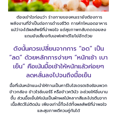
ต้องเข้าใจก่อนว่า ร่างกายของคนเรายังต้องการ
พลังงานที่จำเป็นต่อการดำรงชีวิต การหักโหมอดอาหาร
แม้ว่าจะได้ผลลัพธ์ที่น่าพอใจ แต่สุขภาพกลับถดถอยลง
แถมยังเสี่ยงกับเอฟเฟกต์โยโย่อีกด้วย
ดังนั้นควรเปลี่ยนจากการ “อด” เป็น
“ลด” ด้วยหลักการง่ายๆ “หนักเช้า เบา
เย็น” คือเน้นมื้อเช้าให้หนักแล้วค่อยๆ
ลดหลั่นลงไปจนถึงมื้อเย็น
มื้อที่เน้นหนักแนะนำให้ทานเป็นคาร์โบไฮเดรตเชิงซ้อนพวก
ข้าวกล้อง ข้าวไรซ์เบอร์รี หรือข้าวควินัว จะช่วยให้อิ่มนาน
ขึ้น ส่วนมื้อเย็นให้เน้นเป็นผักผลไม้หลากสีและโปรตีนจาก
เนื้อสัตว์ไม่ติดมัน เพียงเท่านี้ก็จะได้ทั้งผลลัพธ์ที่น่าพอใจ
และสุขภาพดีควบคู่กันได้