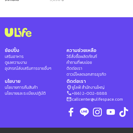
ช้อปปิ้ง
ความช่วยเหลือ
เสริมอาหาร
วิธีสั่งซื้อผลิตภัณฑ์
ดูแลความงาม
คำถามที่พบบ่อย
อุปกรณ์ส่งเสริมการขายอื่นๆ
ติดต่อเรา
ดาวน์โหลดเอกสารธุรกิจ
นโยบาย
ติดต่อเรา
location_on
นโยบายการคืนสินค้า
ยูไลฟ์ สำนักงานใหญ่
phone
นโยบายและระเบียบปฏิบัติ
+(66) 2-002-8888
mail
callcenter@ulifespace.com