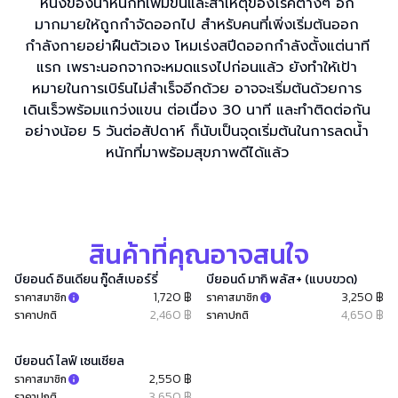
หนึ่งของน้ำหนักที่เพิ่มขึ้นและสาเหตุของโรคต่างๆ อีก
มากมายให้ถูกกำจัดออกไป สำหรับคนที่เพิ่งเริ่มต้นออก
กำลังกายอย่าฝืนตัวเอง โหมเร่งสปีดออกกำลังตั้งแต่นาที
แรก เพราะนอกจากจะหมดแรงไปก่อนแล้ว ยังทำให้เป้า
หมายในการเบิร์นไม่สำเร็จอีกด้วย อาจจะเริ่มต้นด้วยการ
เดินเร็วพร้อมแกว่งแขน ต่อเนื่อง 30 นาที และทำติดต่อกัน
อย่างน้อย 5 วันต่อสัปดาห์ ก็นับเป็นจุดเริ่มต้นในการลดน้ำ
หนักที่มาพร้อมสุขภาพดีได้แล้ว
สินค้าที่คุณอาจสนใจ
บียอนด์ อินเดียน กู๊ดส์เบอร์รี่
บียอนด์ มากิ พลัส+ (แบบขวด)
1,720 ฿
3,250 ฿
ราคาสมาชิก
ราคาสมาชิก
2,460 ฿
4,650 ฿
ราคาปกติ
ราคาปกติ
บียอนด์ ไลฟ์ เซนเชียล
2,550 ฿
ราคาสมาชิก
3,650 ฿
ราคาปกติ