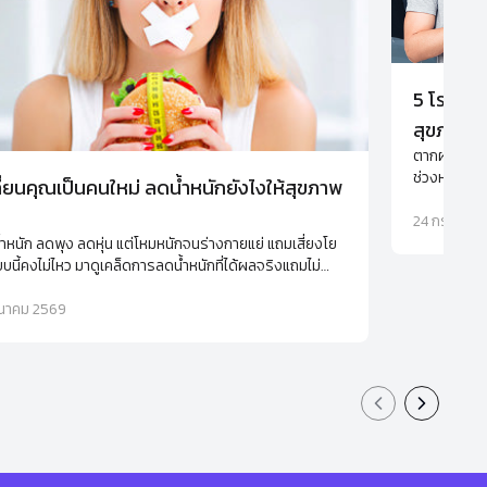
5 โรคยอด
สุขภาพไม่
ตากฝนจนเป็น
ช่วงหน้าฝนย
ี่ยนคุณเป็นคนใหม่ ลดน้ำหนักยังไงให้สุขภาพ
ดูแลตัวเองแ
24 กรกฎาค
ำหนัก ลดพุง ลดหุ่น แต่โหมหนักจนร่างกายแย่ แถมเสี่ยงโย
บบนี้คงไม่ไหว มาดูเคล็ดการลดน้ำหนักที่ได้ผลจริงแถมไม่
้เสียสุขภาพดีๆ ไปด้วย
ีนาคม 2569
Previous slid
Next sli