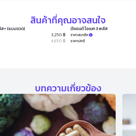
สินค้าที่คุณอาจสนใจ
พลัส+ (แบบขวด)
บียอนด์ โอเมก 3 พลัส
3,250 ฿
ราคาสมาชิก
4,650 ฿
ราคาปกติ
บทความเกี่ยวข้อง