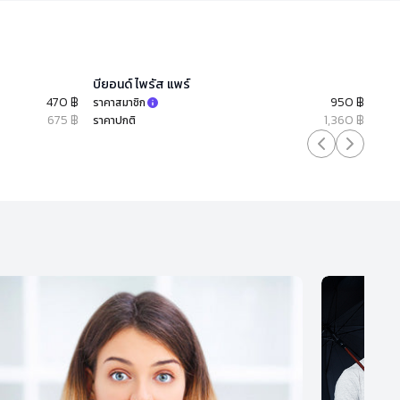
บียอนด์ ไพรัส แพร์
470 ฿
950 ฿
ราคาสมาชิก
675 ฿
1,360 ฿
ราคาปกติ