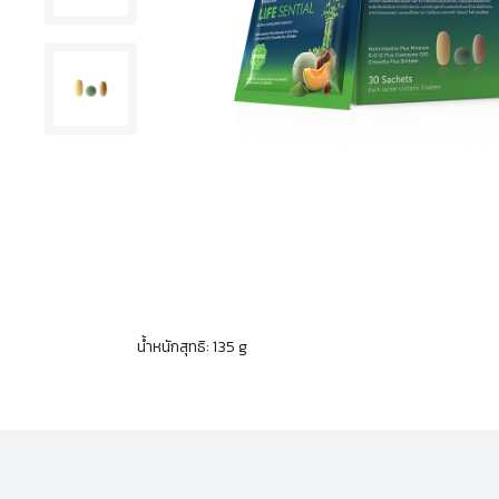
น้ำหนักสุทธิ: 135 g