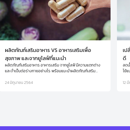
ผลิตภัณฑ์เสริมอาหาร VS อาหารเสริมเพื่อ
เปล
สุขภาพ และจากยูไลฟ์ที่แนะนำ
ดี
ผลิตภัณฑ์เสริมอาหาร อาหารเสริม จากยูไลฟ์ มีความแตกต่าง
ลดน้
และจำเป็นต่อร่างกายอย่างไร พร้อมแนะนำผลิตภัณฑ์เสริม
โย้แ
อาหารเพื่อช่วยดูแลสุขภาพและผิวพรรณของคุณ
ทำให
24 มิถุนายน 2564
12 ม