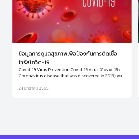
ข้อมูลการดูแลสุขภาพเพื่อป้องกันการติดเชื้อ
ไวรัสโควิด-19
Covid-19 Virus Prevention Covid-19 virus (Covid-19 :
Coronavirus disease that was discovered in 2019) was
named by WHO. Coronaviruses are large, enveloped,
positive-stranded RNA viruses. Get the complete
24 มกราคม 2565
nutritious food including multiple fruits, enough sleep
and exercise to keep your strong immune.