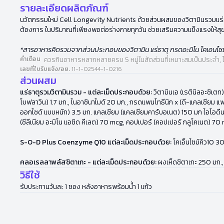
รายละเอียดผลิตภัณฑ์
นวัตกรรมใหม่ Cell Longevity Nutrients ด้วยส่วนผสมของวิตามินรวมแร่ธาต
ต้องการ ในปริมาณที่เพียงพอต่อร่างกายทุกวัน ช่วยเสริมความแข็งแรงให
*สารอาหารคิดรวมจากส่วนประกอบของวิตามิน แร่ธาตุ กรดอะมิโน โคเอนไซ
คำเตือน
ควรกินอาหารหลากหลายครบ 5 หมู่ในสัดส่วนที่เหมาะสมเป็นประจำ, 
เลขที่ใบรับแจ้ง/อย.
11-1-02544-1-0216
ส่วนผสม
แร่ธาตุรวมวิตามินรวม - แต่ละเม็ดประกอบด้วย:
วิตามินเอ (เรตินิลอะซิเตท)
โบฟลาวิน) 1.7 มก., ไนอาซินาไมด์ 20 มก., กรดแพนโทธีนิก x (ดี-แคลเซียม แพ
ออกไซด์ แบบหนัก) 3.5 มก. แคลเซียม (แคลเซียมคาร์บอเนต) 150 มก ไอโอดีน (โพ
(ซีลีเนียม อะมิโน แอซิด คีเลต) 70 mcg, คอปเปอร์ (คอปเปอร์ กลูโคเนต) 7
S-O-D Plus Coenzyme Q10 แต่ละเม็ดประกอบด้วย:
โคเอ็นไซม์คิว10 30
คลอเรลลาพลัสชิตาเกะ - แต่ละเม็ดประกอบด้วย:
ผงเห็ดชิตาเกะ 250 มก
วิธีใช้
รับประทานวันละ 1 ซอง หลังอาหารพร้อมน้ำ 1 แก้ว