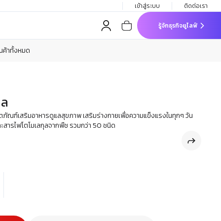
เข้าสู่ระบบ
ติดต่อเรา
รู้จักธุรกิจยูไลฟ์
ินค้าทั้งหมด
ยล
ลิตภัณฑ์เสริมอาหารดูแลสุขภาพ เสริมร่างกายเพื่อความแข็งแรงในทุกๆ วัน
และสารไฟโตโมเลกุลจากพืช รวมกว่า 50 ชนิด