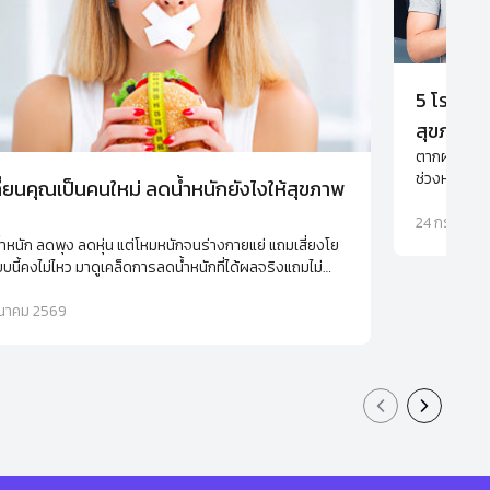
5 โรคยอด
สุขภาพไม่
ตากฝนจนเป็น
ช่วงหน้าฝนย
ี่ยนคุณเป็นคนใหม่ ลดน้ำหนักยังไงให้สุขภาพ
ดูแลตัวเองแ
24 กรกฎาค
ำหนัก ลดพุง ลดหุ่น แต่โหมหนักจนร่างกายแย่ แถมเสี่ยงโย
บบนี้คงไม่ไหว มาดูเคล็ดการลดน้ำหนักที่ได้ผลจริงแถมไม่
้เสียสุขภาพดีๆ ไปด้วย
ีนาคม 2569
Previous slid
Next sli