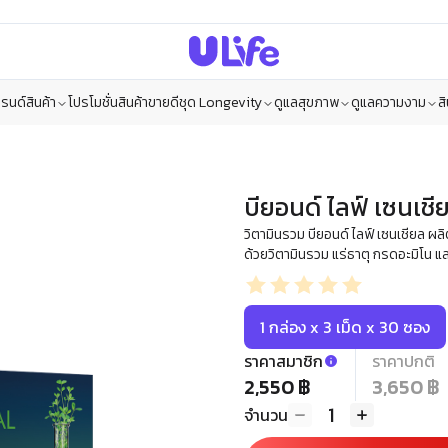
รนด์สินค้า
โปรโมชั่น
สินค้าขายดี
ชุด Longevity
ดูแลสุขภาพ
ดูแลความงาม
ส
บียอนด์ ไลฟ์ เซนเชี
วิตามินรวม บียอนด์ ไลฟ์ เซนเชียล ผ
ด้วยวิตามินรวม แร่ธาตุ กรดอะมิโน 
1 กล่อง x 3 เม็ด x 30 ซอง
ราคาสมาชิก
ราคาปกติ
2,550 ฿
3,650 ฿
1
จำนวน