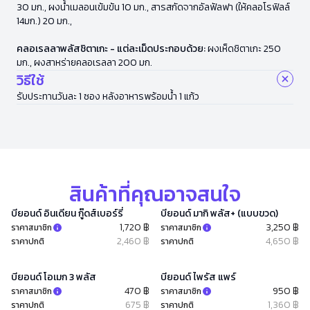
30 มก., ผงน้ำเมลอนเข้มข้น 10 มก., สารสกัดจากอัลฟัลฟา (ให้คลอโรฟิลล์
14มก.) 20 มก.,
คลอเรลลาพลัสชิตาเกะ - แต่ละเม็ดประกอบด้วย:
ผงเห็ดชิตาเกะ 250
มก., ผงสาหร่ายคลอเรลลา 200 มก.
วิธีใช้
รับประทานวันละ 1 ซอง หลังอาหารพร้อมน้ำ 1 แก้ว
สินค้าที่คุณอาจสนใจ
บียอนด์ อินเดียน กู๊ดส์เบอร์รี่
บียอนด์ มากิ พลัส+ (แบบขวด)
1,720 ฿
3,250 ฿
ราคาสมาชิก
ราคาสมาชิก
2,460 ฿
4,650 ฿
ราคาปกติ
ราคาปกติ
บียอนด์ โอเมก 3 พลัส
บียอนด์ ไพรัส แพร์
470 ฿
950 ฿
ราคาสมาชิก
ราคาสมาชิก
675 ฿
1,360 ฿
ราคาปกติ
ราคาปกติ