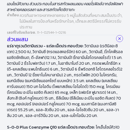
เอนไซม์คิวเทน ส่วนประกอบในสารสกัดผลเมลอน คลอโรฟิลล์จากอัลฟัลฟา
สาหร่ายคลอเรลลา และสารสกัดเห็ดชิตาเกะ
คำเตือน
ควรกินอาหารหลากหลายครบ 5 หมู่ในสัดส่วนที่เหมาะสมเป็นประจำ,
ไม่มีผลในการป้องกันหรือรักษาโรค, เด็กและสตรีมีครรภ์ไม่ควรรับ
ประทาน
เลขที่ใบรับแจ้ง/อย.
11-1-02544-1-0216
ส่วนผสม
แร่ธาตุรวมวิตามินรวม - แต่ละเม็ดประกอบด้วย:
วิตามินเอ (เรตินิลอะซิ
เตท) 2,500 IU, วิตามินซี (กรดแอสคอร์บิก) 60 มก., วิตามินอี, (โทโคฟีรอล
แอซิดซัคซิเนต, ดี-อัลฟา)12.1 IU, วิตามินบี1 (ไทอามีนไฮโดรคลอไรด์) 1.5 มก.
วิตามินบี 2 (ไรโบฟลาวิน) 1.7 มก., ไนอาซินาไมด์ 20 มก., กรดแพนโทธีนิก x
(ดี-แคลเซียม แพนโทธีเนต) 6 มก., วิตามินบี 6 (ไพริดอกซิ ไฮโดรคลอไรด์)2
มก., วิตามินบี 12 (ไซยาโนโคบาลามิน) 2 มก., กรดโฟลิก 200 ไมโครกรัม,
แมกนีเซียม (แมกนีเซียมออกไซด์ แบบหนัก) 3.5 มก. แคลเซียม (แคลเซียม
คาร์บอเนต) 150 มก ไอโอดีน (โพแทสเซียม ไอโอไดด์) 150 mcg, โครเมียม
(โครเมียม อะมิโน แอซิด คีเลต) 65 mcg, เหล็ก (เฟอรัส ฟูมาเรต) 14 มก.,
สังกะสี (ซิงค์ กลูโคเนต) 15 มก., ซีลีเนียม (ซีลีเนียม อะมิโน แอซิด คีเลต) 70
mcg, คอปเปอร์ (คอปเปอร์ กลูโคเนต) 70 mcg, แมงกานีส (แมงกานีสซิ
เตรต) 55.25 มก., แอล-ลิวซีน 20 มก., แอล-ไอโซลิวซีน 20 มก., แอล-วา
ลีน 20 มก., แอล-อาร์จินีน 20 มก., แอล-เมไทโอนีน 20 มก.
S-O-D Plus Coenzyme Q10 แต่ละเม็ดประกอบด้วย:
โคเอ็นไซม์คิว10