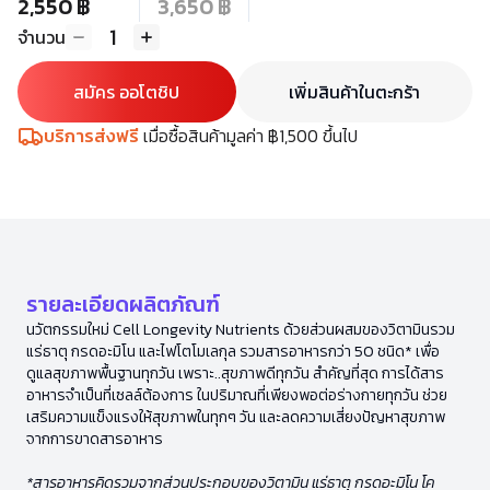
2,550 ฿
3,650 ฿
1
จำนวน
สมัคร ออโตชิป
เพิ่มสินค้าในตะกร้า
บริการส่งฟรี
เมื่อซื้อสินค้ามูลค่า ฿1,500 ขึ้นไป
รายละเอียดผลิตภัณฑ์
นวัตกรรมใหม่ Cell Longevity Nutrients ด้วยส่วนผสมของวิตามินรวม
แร่ธาตุ กรดอะมิโน และไฟโตโมเลกุล รวมสารอาหารกว่า 50 ชนิด* เพื่อ
ดูแลสุขภาพพื้นฐานทุกวัน เพราะ..สุขภาพดีทุกวัน สำคัญที่สุด การได้สาร
อาหารจำเป็นที่เซลล์ต้องการ ในปริมาณที่เพียงพอต่อร่างกายทุกวัน ช่วย
เสริมความแข็งแรงให้สุขภาพในทุกๆ วัน และลดความเสี่ยงปัญหาสุขภาพ
จากการขาดสารอาหาร
*สารอาหารคิดรวมจากส่วนประกอบของวิตามิน แร่ธาตุ กรดอะมิโน โค